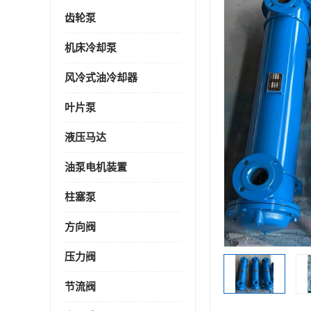
齿轮泵
机床冷却泵
风冷式油冷却器
叶片泵
液压马达
油泵电机装置
柱塞泵
方向阀
压力阀
节流阀