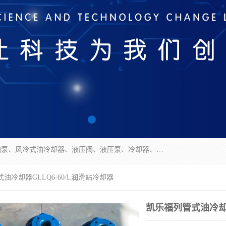
无锡凯乐福智能科技有限公司主营产品：打包机油泵、风冷式油冷却器、液压阀、液压泵、冷却器、过滤器及气动元器件。公司主导生产齿轮泵、齿轮马达、液压阀等产品。共计100多个系列、3000余种规格。覆盖了液压系统的动力元件、控制元件和执行元件，具备较强的成套供货、服务能力。
油冷却器GLLQ6-60/L润滑站冷却器
凯乐福列管式油冷却器