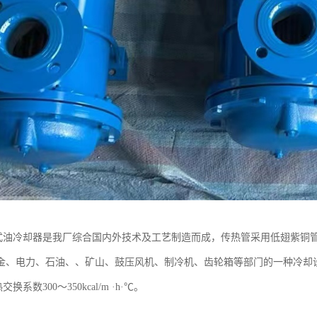
管式油冷却器是我厂综合国内外技术及工艺制造而成，传热管采用低翅紫铜管
金、电力、石油、、矿山、鼓压风机、制冷机、齿轮箱等部门的一种冷却设
热交换系数300～350kcal/m ·h·℃。