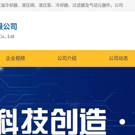
无锡凯乐福智能科技有限公司主营产品：打包机油泵、风冷式油冷却器、液压阀、液压泵、冷却器、过滤器及气动元器件。公司主导生产齿轮泵、齿轮马达、液压阀等产品。共计100多个系列、3000余种规格。覆盖了液压系统的动力元件、控制元件和执行元件，具备较强的成套供货、服务能力。
限公司
Co., Ltd
企业视频
公司介绍
公司动态