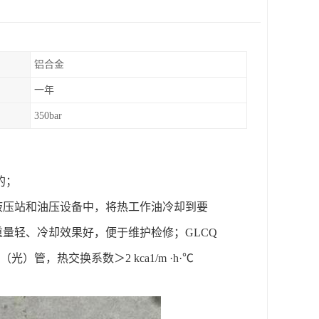
铝合金
一年
350bar
准的；
液压站和油压设备中，将热工作油冷却到要
重量轻、冷却效果好，便于维护检修；GLCQ
光）管，热交换系数＞2 kca1/m ·h·℃