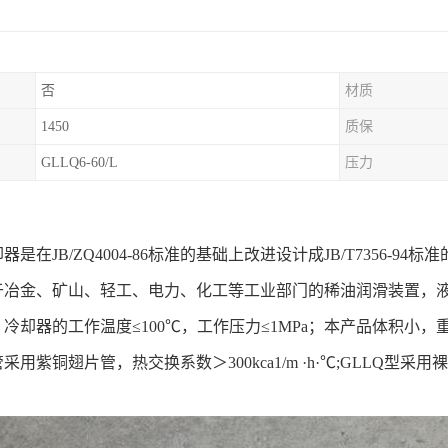
否
材质
1450
质保
GLLQ6-60/L
压力
：
是在JB/ZQ4004-86标准的基础上改进设计成JB/T7356-94标
于冶金、矿山、轻工、电力、化工等工业部门的稀油润滑装置，
冷却器的工作温度≤100℃，工作压力≤1MPa；本产品体积小，
用紫铜翅片管，热交换系数＞300kca1/m ·h·℃;GLLQ型采用裸（