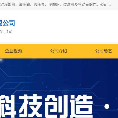
无锡凯乐福智能科技有限公司主营产品：打包机油泵、风冷式油冷却器、液压阀、液压泵、冷却器、过滤器及气动元器件。公司主导生产齿轮泵、齿轮马达、液压阀等产品。共计100多个系列、3000余种规格。覆盖了液压系统的动力元件、控制元件和执行元件，具备较强的成套供货、服务能力。
限公司
Co., Ltd
企业视频
公司介绍
公司动态