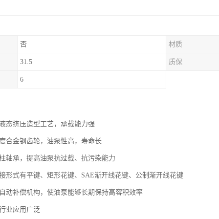
否
材质
31.5
质保
6
用液态挤压造型工艺，承载能力强
强度合金钢齿轮，油泵性高，寿命长
滚柱轴承，提高油泵抗过载、抗污染能力
联接形式有平键、矩形花键、SAE渐开线花键、公制渐开线花键
隙自动补偿机构，使油泵能够长期保持高容积效率
械行业应用广泛