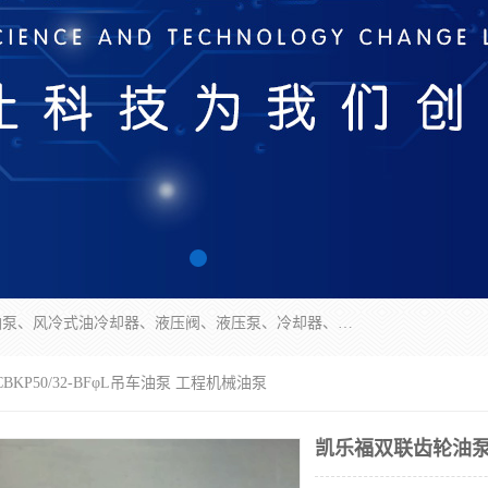
无锡凯乐福智能科技有限公司主营产品：打包机油泵、风冷式油冷却器、液压阀、液压泵、冷却器、过滤器及气动元器件。公司主导生产齿轮泵、齿轮马达、液压阀等产品。共计100多个系列、3000余种规格。覆盖了液压系统的动力元件、控制元件和执行元件，具备较强的成套供货、服务能力。
KP50/32-BFφL吊车油泵 工程机械油泵
凯乐福双联齿轮油泵CB