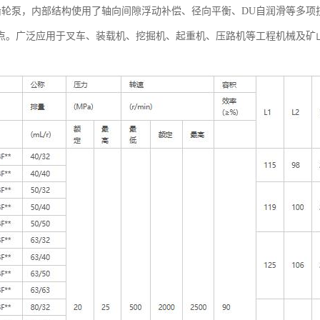
联齿轮泵，内部结构使用了轴向间隙浮动补偿、径向平衡、DU自润滑等多
点。广泛应用于叉车、装载机、挖掘机、起重机、压路机等工程机械及矿