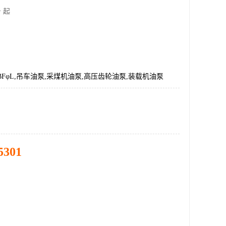
 起
32-BFφL,吊车油泵,采煤机油泵,高压齿轮油泵,装载机油泵
5301