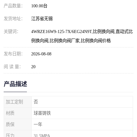
产品数量：
100.00台
发货地址：
江苏省无锡
关键词：
4WRZE16W9-125-7X/6EG24N9T,比例换向阀,直动式比
例换向阀,比例换向阀厂家,比例换向阀价格
发布日期：
2026-08-08
阅 读 量：
20
产品描述
加工定制
否
材质
球墨铸铁
质保
一年
压力
31.5MPA