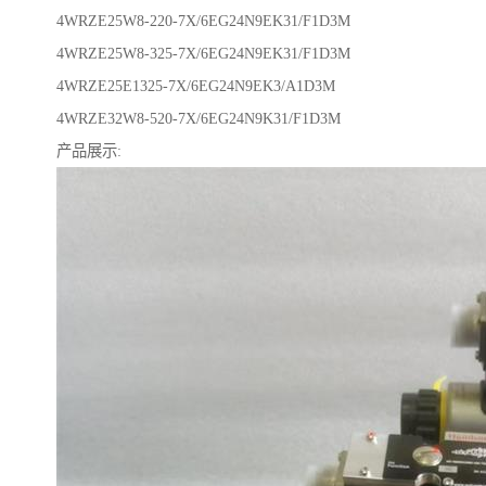
4WRZE25W8-220-7X/6EG24N9EK31/F1D3M
4WRZE25W8-325-7X/6EG24N9EK31/F1D3M
4WRZE25E1325-7X/6EG24N9EK3/A1D3M
4WRZE32W8-520-7X/6EG24N9K31/F1D3M
产品展示: