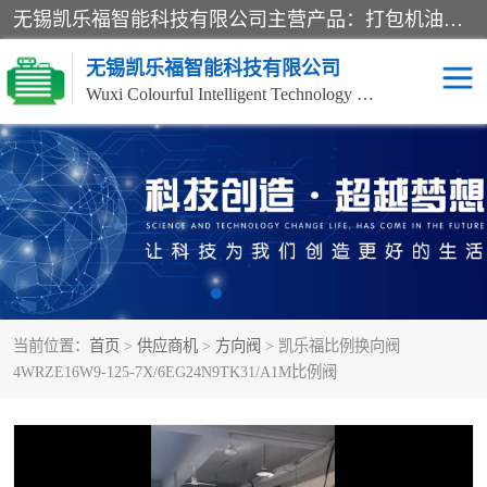
无锡凯乐福智能科技有限公司主营产品：打包机油泵、风冷式油冷却器、液压阀、液压泵、冷却器、过滤器及气动元器件。公司主导生产齿轮泵、齿轮马达、液压阀等产品。共计100多个系列、3000余种规格。覆盖了液压系统的动力元件、控制元件和执行元件，具备较强的成套供货、服务能力。
无锡凯乐福智能科技有限公司
Wuxi Colourful Intelligent Technology Co., Ltd
齿轮泵
机床冷却泵
风冷式油冷却器
叶片泵
液压马达
油泵电机装置
当前位置：
首页
>
供应商机
>
方向阀
> 凯乐福比例换向阀
柱塞泵
方向阀
4WRZE16W9-125-7X/6EG24N9TK31/A1M比例阀
压力阀
节流阀
高压球阀
电机