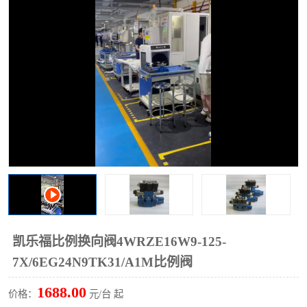
过滤器
列管式油冷却器
凯乐福比例换向阀4WRZE16W9-125-
7X/6EG24N9TK31/A1M比例阀
1688.00
价格：
元/台 起