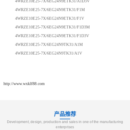
4WRZE10E25-7X/6EG24N9ETK31/A1D3V
4WRZE10E25-7X/6EG24N9ETK31/F1M
4WRZE10E25-7X/6EG24N9ETK31/F1V
4WRZE10E25-7X/6EG24N9ETK31/F1D3M
4WRZE10E25-7X/6EG24N9ETK31/F1D3V
4WRZE10E25-7X/6EG24N9TK31/A1M
4WRZE10E25-7X/6EG24N9TK31/A1V
http://www.wxklf88.com
产品推荐
Development, design, production and sales in one of the manufacturing
enterprises