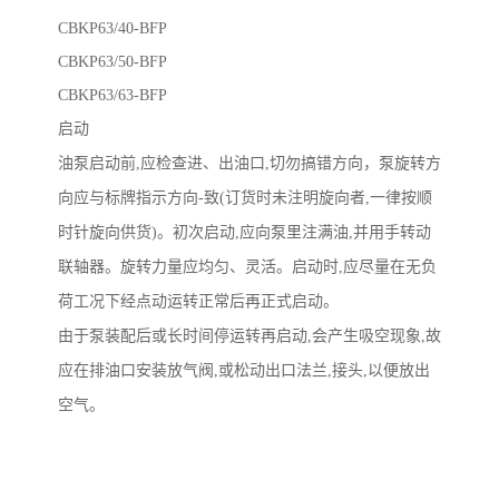
CBKP63/40-BFP
CBKP63/50-BFP
CBKP63/63-BFP
启动
油泵启动前,应检查进、出油口,切勿搞错方向，泵旋转方
向应与标牌指示方向-致(订货时未注明旋向者,一律按顺
时针旋向供货)。初次启动,应向泵里注满油,并用手转动
联轴器。旋转力量应均匀、灵活。启动时,应尽量在无负
荷工况下经点动运转正常后再正式启动。
由于泵装配后或长时间停运转再启动,会产生吸空现象,故
应在排油口安装放气阀,或松动出口法兰,接头,以便放出
空气。