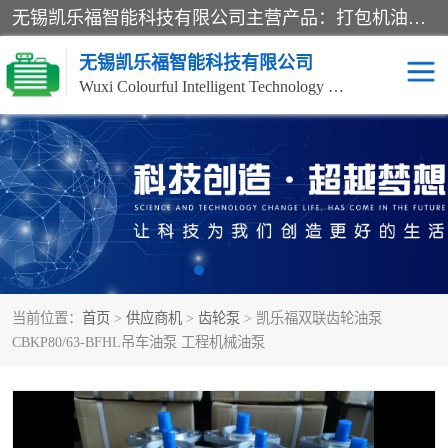
无锡凯乐福智能科技有限公司主营产品：打包机油泵、风冷式油冷却器、液压阀、液压泵、冷却器、过滤器及气动元器件。公司主导生产齿轮泵、齿轮马达、液压阀等产品。共计100多个系列、3000余种规格。覆盖了液压系统的动力元件、控制元件和执行元件，具备较强的成套供货、服务能力。
无锡凯乐福智能科技有限公司
Wuxi Colourful Intelligent Technology Co., Ltd
齿轮泵
机床冷却泵
风冷式油冷却器
叶片泵
液压马达
油泵电机装置
当前位置：
首页
>
供应商机
>
齿轮泵
> 凯乐福双联齿轮油泵
柱塞泵
方向阀
CBKP80/63-BFHL吊车油泵 工程机械油泵
压力阀
节流阀
高压球阀
电机