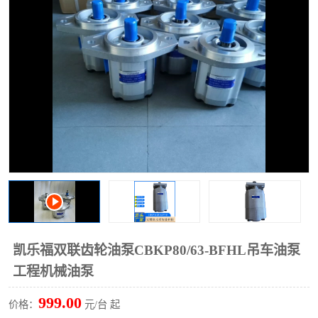
过滤器
列管式油冷却器
凯乐福双联齿轮油泵CBKP80/63-BFHL吊车油泵
工程机械油泵
999.00
价格：
元/台 起