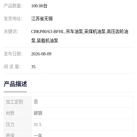
产品数量：
100.00台
发货地址：
江苏省无锡
关键词：
CBKP80/63-BFHL,吊车油泵,采煤机油泵,高压齿轮油
泵,装载机油泵
发布日期：
2026-08-09
阅 读 量：
35
产品描述
加工定制
否
材质
碳钢
压力
31.5
质保
一年