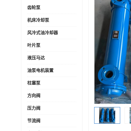
齿轮泵
机床冷却泵
风冷式油冷却器
叶片泵
液压马达
油泵电机装置
柱塞泵
方向阀
压力阀
节流阀