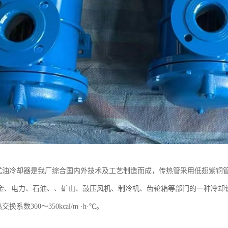
管式油冷却器是我厂综合国内外技术及工艺制造而成，传热管采用低翅紫铜管
金、电力、石油、、矿山、鼓压风机、制冷机、齿轮箱等部门的一种冷却设
热交换系数300～350kcal/m ·h·℃。