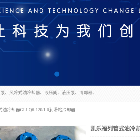
无锡凯乐福智能科技有限公司主营产品：打包机油泵、风冷式油冷却器、液压阀、液压泵、冷却器、过滤器及气动元器件。公司主导生产齿轮泵、齿轮马达、液压阀等产品。共计100多个系列、3000余种规格。覆盖了液压系统的动力元件、控制元件和执行元件，具备较强的成套供货、服务能力。
油冷却器GLLQ6-120/1.0润滑站冷却器
凯乐福列管式油冷却器G