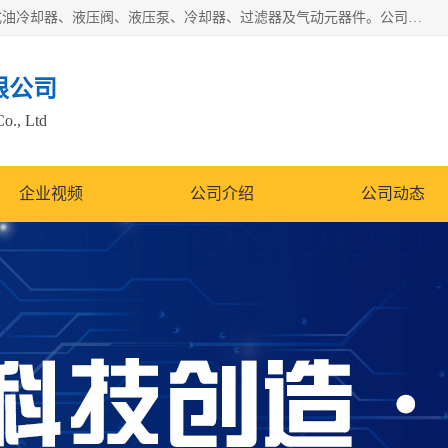
无锡凯乐福智能科技有限公司主营产品：打包机油泵、风冷式油冷却器、液压阀、液压泵、冷却器、过滤器及气动元器件。公司主导生产齿轮泵、齿轮马达、液压阀等产品。共计100多个系列、3000余种规格。覆盖了液压系统的动力元件、控制元件和执行元件，具备较强的成套供货、服务能力。
限公司
Co., Ltd
企业视频
公司介绍
公司动态