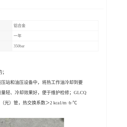
铝合金
一年
350bar
准的；
液压站和油压设备中，将热工作油冷却到要
重量轻、冷却效果好，便于维护检修；GLCQ
光）管，热交换系数＞2 kca1/m ·h·℃