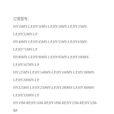
订货型号：
HY10MY-LP,HY16MY-LP,HY18MY-LP,HY25MY-
LP,HY32MY-LP
HY40MY-LP,HY45MY-LP,HY55MY-LP,HY63MY-
LP,HY71MY-LP
HY80MY-LP,HY90MY-LP,HY95MY-LP,HY100MY-
LP,HY107MY-LP
HY125MY-LP,HY140MY-LP,HY160MY-LP,HY180MY-
LP,HY200MY-LP
HY225MY-LP,HY250MY-LP,HY280MY-LP,HY300MY-
LP,HY320MY-LP
HY10M-RP,HY16M-RP,HY18M-RP,HY25M-RP,HY32M-
RP