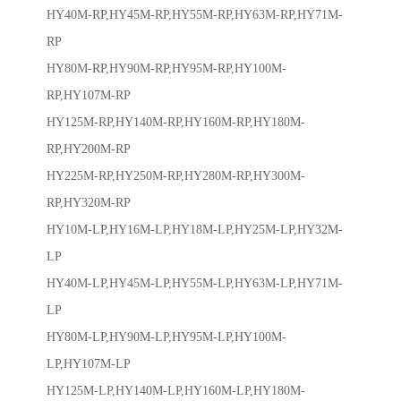
HY40M-RP,HY45M-RP,HY55M-RP,HY63M-RP,HY71M-
RP
HY80M-RP,HY90M-RP,HY95M-RP,HY100M-
RP,HY107M-RP
HY125M-RP,HY140M-RP,HY160M-RP,HY180M-
RP,HY200M-RP
HY225M-RP,HY250M-RP,HY280M-RP,HY300M-
RP,HY320M-RP
HY10M-LP,HY16M-LP,HY18M-LP,HY25M-LP,HY32M-
LP
HY40M-LP,HY45M-LP,HY55M-LP,HY63M-LP,HY71M-
LP
HY80M-LP,HY90M-LP,HY95M-LP,HY100M-
LP,HY107M-LP
HY125M-LP,HY140M-LP,HY160M-LP,HY180M-