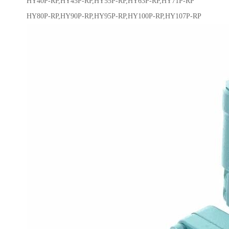
HY40P-RP,HY45P-RP,HY55P-RP,HY63P-RP,HY71P-RP
HY80P-RP,HY90P-RP,HY95P-RP,HY100P-RP,HY107P-RP