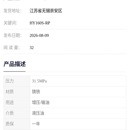
发货地址：
江苏省无锡崇安区
关键词：
HY160S-RP
发布日期：
2026-08-09
阅 读 量：
32
产品描述
压力
31.5MPa
材质
铸铁
用途
增压/输油
介质
液压油
质保
一年