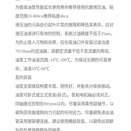
为提高油泵性能延长使用寿命推荐使用抗磨液压油。粘
度范围10-860cst推荐粘度46cst
液压油的污染会引起叶片泵的故障和降低其表命，应对
液压油液进行有效的控制，系统过油精度不低于25um，
为防止吸入污物和杂质，应在吸油口外安装过波洁度
70150um的滤油器，其额定流量不低于泵流量的两倍。
油泵工作油温范围:-18℃-100℃，为保证长期的可靠寿
命，油温10℃-60℃
泵的安装
油泵支架座结构要丰周，刚性好，并能充分吸收振动。
油泵可卧式或立式安装(卧式)。泵和电机轴必须对正，
同轴度应控制在001mm以内，尽量采用柔性联轴节，以
避免因弯曲或侧向力引起的任何应力。尽量避免进出油
管采用钢管硬连接，建议使用橡胶软管，以避免出现额
外的负载导致额外的噪声。