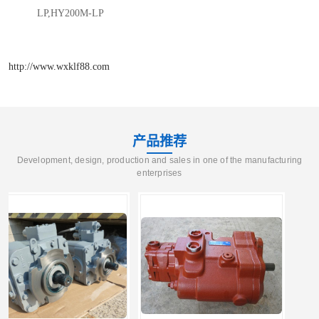
LP,HY200M-LP
http://www.wxklf88.com
产品推荐
Development, design, production and sales in one of the manufacturing
enterprises