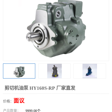
过滤器
列管式油冷却器
剪切机油泵 HY160S-RP 厂家直发
面议
价格：
产品数量：
9999.00个