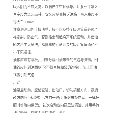
吸入阴力不应太高，以防产生空钟现象。油泵允许吸入
直空度为110mm柱。安装应尽量接诉油箱，吸入高度不
得大千500mm.
注章进油口外连接法兰，接斗以及整个吸油管道必须严
格家封，防止气，否则格会引起唤声系统据动，并使油
箱内产生大量法，降低趸的寿命油泵的吸油管道通径不
小于泵通径。
油箱应设有隔板，用来分隔回油带来的气泡与脏物。回
油管应伸到油面以下(不得直接和泵的连接)，防止回油
飞溅引起气泡
启动
油泵启动前，应检查进、出油口，切勿搞错方向，泵旋
转方向应与标牌指示方向一致(订货时未旋向者，一律按
顺时针旋向供货)。初次启动应向泵里注满油，并用手转
动联轴器，旋转力量应均匀、灵活。