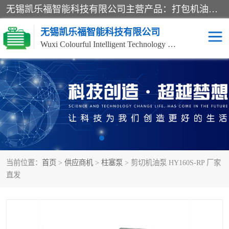
无锡凯乐福智能科技有限公司主营产品：打包机油泵、风冷式油冷却器、液压阀、液压泵、冷却器、过滤器及气动元器件。公司主导生产齿轮泵、齿轮马达、液压阀等产品。共计100多个系列、3000余种规格。覆盖了液压系统的动力元件、控制元件和执行元件，具备较强的成套供货、服务能力。
无锡凯乐福智能科技有限公司
Wuxi Colourful Intelligent Technology Co., Ltd
齿轮泵
机床冷却泵
风冷式油冷却器
叶片泵
液压马达
油泵电机装置
当前位置：
首页
>
供应商机
>
柱塞泵
> 剪切机油泵 HY160S-RP 厂家
柱塞泵
方向阀
直发
压力阀
节流阀
高压球阀
电机