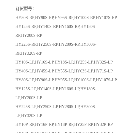
订货型号：
HY80S-RP,HY90S-RP,HY95S-RP,HY100S-RP,HY107S-RP
HY125S-RP,HY140S-RP,HY160S-RP,HY180S-
RP,HY200S-RP
HY225S-RP,HY250S-RP,HY280S-RP,HY300S-
RP,HY320S-RP
HY10S-LP,HY16S-LP,HY18S-LP,HY25S-LP,HY32S-LP
HY40S-LP,HY45S-LP,HY55S-LP,HY63S-LP,HY71S-LP
HY80S-LP,HY90S-LP,HY95S-LP,HY100S-LP,HY107S-LP
HY125S-LP,HY140S-LP,HY160S-LP,HY180S-
LP,HY200S-LP
HY225S-LP,HY250S-LP,HY280S-LP,HY300S-
LP,HY320S-LP
HY10P-RP,HY16P-RP,HY18P-RP,HY25P-RP,HY32P-RP