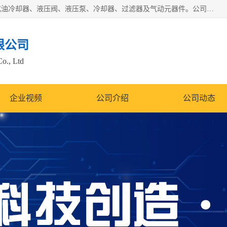
无锡凯乐福智能科技有限公司主营产品：打包机油泵、风冷式油冷却器、液压阀、液压泵、冷却器、过滤器及气动元器件。公司主导生产齿轮泵、齿轮马达、液压阀等产品。共计100多个系列、3000余种规格。覆盖了液压系统的动力元件、控制元件和执行元件，具备较强的成套供货、服务能力。
限公司
Co., Ltd
企业视频
公司介绍
公司动态