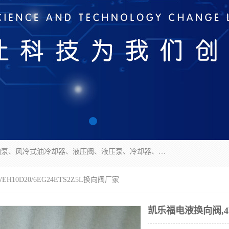
无锡凯乐福智能科技有限公司主营产品：打包机油泵、风冷式油冷却器、液压阀、液压泵、冷却器、过滤器及气动元器件。公司主导生产齿轮泵、齿轮马达、液压阀等产品。共计100多个系列、3000余种规格。覆盖了液压系统的动力元件、控制元件和执行元件，具备较强的成套供货、服务能力。
H10D20/6EG24ETS2Z5L换向阀厂家
凯乐福电液换向阀,4WE