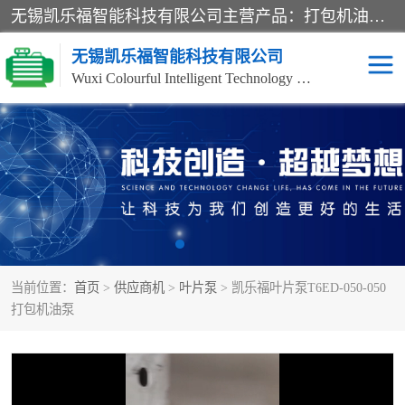
无锡凯乐福智能科技有限公司主营产品：打包机油泵、风冷式油冷却器、液压阀、液压泵、冷却器、过滤器及气动元器件。公司主导生产齿轮泵、齿轮马达、液压阀等产品。共计100多个系列、3000余种规格。覆盖了液压系统的动力元件、控制元件和执行元件，具备较强的成套供货、服务能力。
无锡凯乐福智能科技有限公司
Wuxi Colourful Intelligent Technology Co., Ltd
齿轮泵
机床冷却泵
风冷式油冷却器
叶片泵
液压马达
油泵电机装置
当前位置：
首页
>
供应商机
>
叶片泵
> 凯乐福叶片泵T6ED-050-050
柱塞泵
方向阀
打包机油泵
压力阀
节流阀
高压球阀
电机