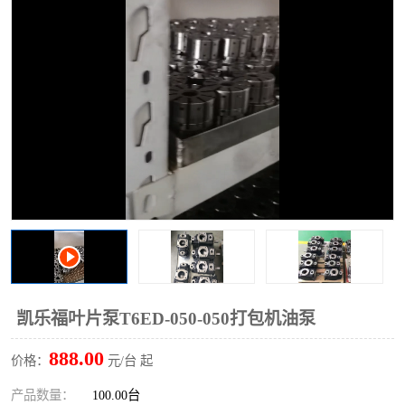
过滤器
列管式油冷却器
凯乐福叶片泵T6ED-050-050打包机油泵
888.00
价格：
元/台 起
产品数量：
100.00台