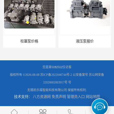
柱塞泵价格
液压泵报价
您是第
5192512
位访客
版权所有 ©2026-08-08
苏ICP备2022046744号-2
公安备案号 苏公网安备
32020602003917号 号
无锡凯乐福智能科技有限公司
保留所有权利.
技术支持：
八方资源网
免责声明
管理员入口
网站地图
液压泵价格
液压泵