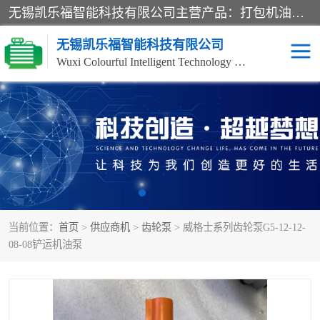
无锡凯乐福智能科技有限公司主营产品：打包机油泵、风冷式油冷却器、液压阀、液压泵、冷却器、过滤器及气动元器件。公司主导生产齿轮泵、齿轮马达、液压阀等产品。共计100多个系列、3000余种规格。覆盖了液压系统的动力元件、控制元件和执行元件，具备较强的成套供货、服务能力。
无锡凯乐福智能科技有限公司
Wuxi Colourful Intelligent Technology Co., Ltd
齿轮泵
机床冷却泵
风冷式油冷却器
叶片泵
液压马达
油泵电机装置
当前位置：
首页
>
供应商机
>
齿轮泵
> 威格士系列齿轮泵G5-12-12-
柱塞泵
方向阀
08-08铲运机油泵
压力阀
节流阀
高压球阀
电机