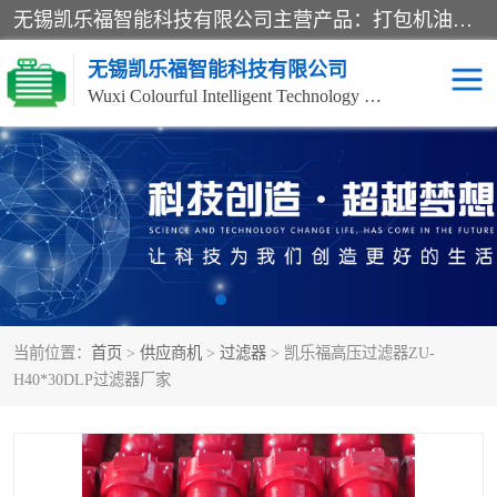
无锡凯乐福智能科技有限公司主营产品：打包机油泵、风冷式油冷却器、液压阀、液压泵、冷却器、过滤器及气动元器件。公司主导生产齿轮泵、齿轮马达、液压阀等产品。共计100多个系列、3000余种规格。覆盖了液压系统的动力元件、控制元件和执行元件，具备较强的成套供货、服务能力。
无锡凯乐福智能科技有限公司
Wuxi Colourful Intelligent Technology Co., Ltd
齿轮泵
机床冷却泵
风冷式油冷却器
叶片泵
液压马达
油泵电机装置
当前位置：
首页
>
供应商机
>
过滤器
> 凯乐福高压过滤器ZU-
柱塞泵
方向阀
H40*30DLP过滤器厂家
压力阀
节流阀
高压球阀
电机