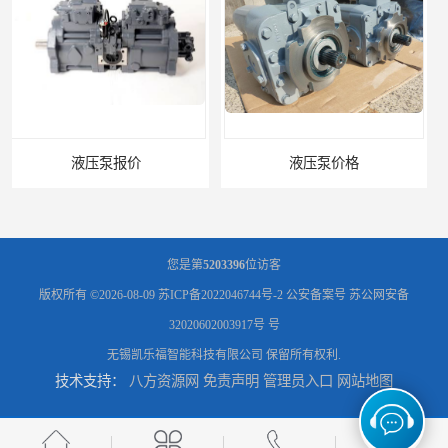
液压泵价格
液压泵
您是第
5203396
位访客
版权所有 ©2026-08-09
苏ICP备2022046744号-2
公安备案号 苏公网安备
32020602003917号 号
无锡凯乐福智能科技有限公司
保留所有权利.
技术支持：
八方资源网
免责声明
管理员入口
网站地图
柱塞泵价格
液压泵报价