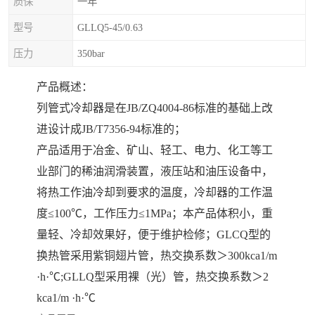
质保
一年
型号
GLLQ5-45/0.63
压力
350bar
产品概述：
列管式冷却器是在JB/ZQ4004-86标准的基础上改
进设计成JB/T7356-94标准的；
产品适用于冶金、矿山、轻工、电力、化工等工
业部门的稀油润滑装置，液压站和油压设备中，
将热工作油冷却到要求的温度，冷却器的工作温
度≤100℃，工作压力≤1MPa；本产品体积小，重
量轻、冷却效果好，便于维护检修；GLCQ型的
换热管采用紫铜翅片管，热交换系数＞300kca1/m
·h·℃;GLLQ型采用裸（光）管，热交换系数＞2
kca1/m ·h·℃