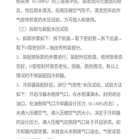
侧采用（0.5MPa）的三溶液冲洗，溶液流向与油流向相
反，然后用水清洗，后用压缩空气吹干。清洗完毕后作
气密性检查的水压试验，方可投入和使用。
（三）拆卸与装配水压试验
1、拆卸步骤如下：拆下前盖→取下密封垫→拆下后盖→
取下O型密封环→抽出传热管部分。
2、装配按拆卸的步骤进行，装配时应检查，密闭垫是否
完好，O型密封环是否老化，扭曲，损伤情况，有以上
情况的不得装配回冷却器。
3、冷却器装配好后，进行“气密性”水压试验。试验方法
如下：开启冷器水侧排气口，在水侧灌满水，封闭进出
油口，在油侧排气口冷却器设计压力（0.1MPa左右）。
水通入压缩空气，通入压缩空气的大小，决定于冷却器
的设计压力，通入压缩气应侧排气口处于开启状态，如
冷却器内部泄漏，水就会从水侧排气口溢出，气密试验