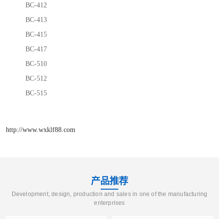
BC-412
BC-413
BC-415
BC-417
BC-510
BC-512
BC-515
http://www.wxklf88.com
产品推荐
Development, design, production and sales in one of the manufacturing
enterprises