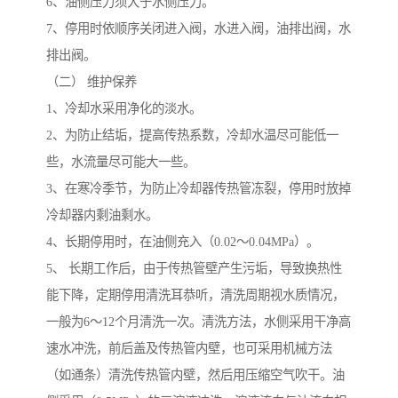
6、油侧压力须大于水侧压力。
7、停用时依顺序关闭进入阀，水进入阀，油排出阀，水
排出阀。
（二） 维护保养
1、冷却水采用净化的淡水。
2、为防止结垢，提高传热系数，冷却水温尽可能低一
些，水流量尽可能大一些。
3、在寒冷季节，为防止冷却器传热管冻裂，停用时放掉
冷却器内剩油剩水。
4、长期停用时，在油侧充入（0.02～0.04MPa）。
5、 长期工作后，由于传热管壁产生污垢，导致换热性
能下降，定期停用清洗耳恭听，清洗周期视水质情况，
一般为6～12个月清洗一次。清洗方法，水侧采用干净高
速水冲洗，前后盖及传热管内壁，也可采用机械方法
（如通条）清洗传热管内壁，然后用压缩空气吹干。油