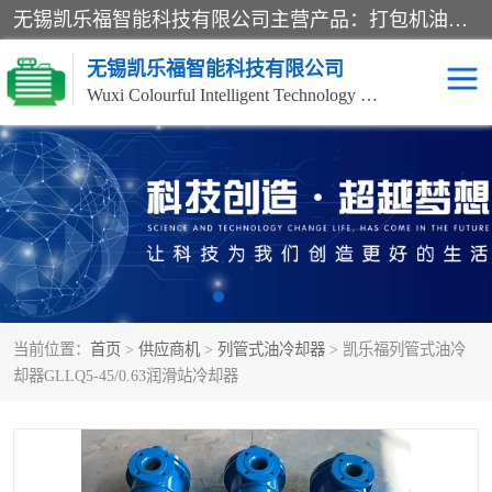
无锡凯乐福智能科技有限公司主营产品：打包机油泵、风冷式油冷却器、液压阀、液压泵、冷却器、过滤器及气动元器件。公司主导生产齿轮泵、齿轮马达、液压阀等产品。共计100多个系列、3000余种规格。覆盖了液压系统的动力元件、控制元件和执行元件，具备较强的成套供货、服务能力。
无锡凯乐福智能科技有限公司
Wuxi Colourful Intelligent Technology Co., Ltd
齿轮泵
机床冷却泵
风冷式油冷却器
叶片泵
液压马达
油泵电机装置
当前位置：
首页
>
供应商机
>
列管式油冷却器
> 凯乐福列管式油冷
柱塞泵
方向阀
却器GLLQ5-45/0.63润滑站冷却器
压力阀
节流阀
高压球阀
电机