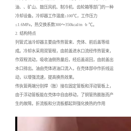
油、、矿山、鼓压风机、制冷机、齿轮箱等部门的一种
冷却设备。冷却器工作温度≤100℃，工作压力
≤1.6MPa，热交换系数300～350kcal/m ·h·℃。
2. 结构特点
列管式油冷却器
主要由传热管束、壳体、前后盖等组
成。冷却水采用双管程，由前盖进水口流经传热管束，
作双程流动，吸收油侧热量后，经后盖返回，由前盖出
水口排出。油由壳体进油口流入，在壳体部中作折线运
动，以增强流速，提高换热效果。
传执管两端分别焊（胀）接在固定管板和浮动管板上，
由于浮动管板能在壳体中自由移动，了铜管热膨胀而产
生的故障。折流板和分流板都起到强化换热的作用