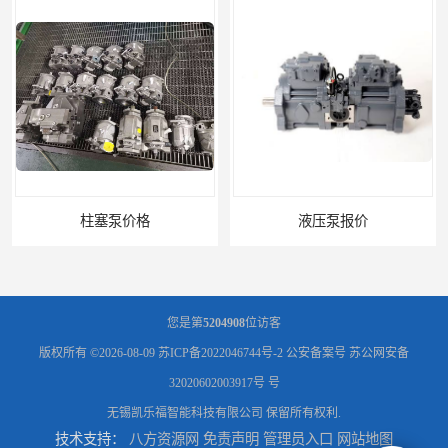
液压泵报价
您是第
5204908
位访客
版权所有 ©2026-08-09
苏ICP备2022046744号-2
公安备案号 苏公网安备
32020602003917号 号
无锡凯乐福智能科技有限公司
保留所有权利.
技术支持：
八方资源网
免责声明
管理员入口
网站地图