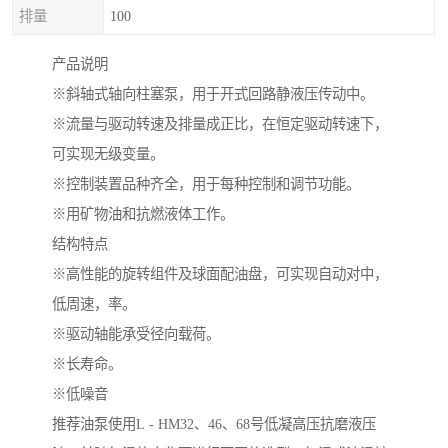
排量
100
产品说明
※斜轴式轴向柱塞泵，用于开式回路静液压传动中。
※流量与驱动转速及排量成正比，在恒定驱动转速下，
可实现无级变量。
※控制装置品种齐全，用于每种控制和调节功能。
※用矿物油和抗燃液体工作。
结构特点
※高性能的旋转组件及球面配油盘，可实现自动对中，
低周速，率。
※驱动轴能承受径向载荷。
※长寿命。
※低噪音
推荐油泵使用L - HM32、46、68号低凝高压抗磨液压