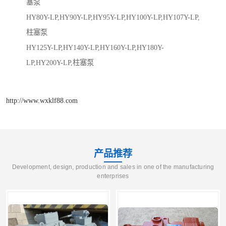
塞泵
HY80Y-LP,HY90Y-LP,HY95Y-LP,HY100Y-LP,HY107Y-LP,
柱塞泵
HY125Y-LP,HY140Y-LP,HY160Y-LP,HY180Y-
LP,HY200Y-LP,柱塞泵
http://www.wxklf88.com
产品推荐
Development, design, production and sales in one of the manufacturing
enterprises