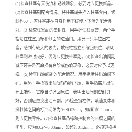
(1)检查柱塞有无伤痕和锈蚀现象，必要时应更换新品。
(2)检查柱塞副配合情况。将柱塞端头插入柱塞套内，倾
斜约60°，若柱塞能在自身作用下缓慢地下滑为配合良
好。(3)检查柱塞副的密封性。用手握住柱塞套，两个手
指堵住柱塞顶端和侧面的进油口。用另一只手拉出柱
塞，感到有较大的吸力，放松柱塞立即缩回原位，表明
柱塞副密封良好，否则应更换柱塞副。(4)检查出油阀副
减压环带是否磨损有台阶或伤痕现象，必要时应予以更
换。(5)检查出油阀副的配合情况。用手指堵住出油阀下
孔，用另一手指将出油阀轻轻向下压，当手指离开出油
阀上端时，它能自动弹回原位，表明出油阀副密封良
好，否则应更换出油阀副。(6)检查挺柱体。喷油泵体和
挺柱体之间的标准间隙为0～0.03mm，如超过0.2mm ，
则应更换零件。(7)检查柱塞凸缘和控制套的凹槽之间的
间隙，应为0.02～0.08mm，如超过0.12mm，必须更换控