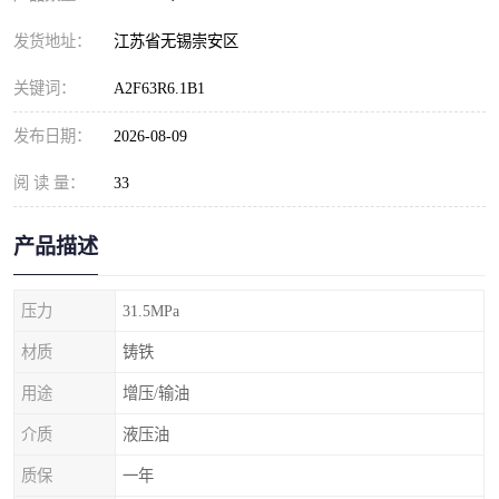
发货地址：
江苏省无锡崇安区
关键词：
A2F63R6.1B1
发布日期：
2026-08-09
阅 读 量：
33
产品描述
压力
31.5MPa
材质
铸铁
用途
增压/输油
介质
液压油
质保
一年