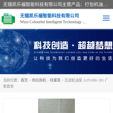
无锡凯乐福智能科技有限公司主营产品：打包机油泵、风冷式油冷却器、液压阀、液压泵、冷却器、过滤器及气动元器件。公司主导生产齿轮泵、齿轮马达、液压阀等产品。共计100多个系列、3000余种规格。覆盖了液压系统的动力元件、控制元件和执行元件，具备较强的成套供货、服务能力。
无锡凯乐福智能科技有限公司
Wuxi Colourful Intelligent Technology Co., Ltd
齿轮泵
机床冷却泵
风冷式油冷却器
叶片泵
液压马达
油泵电机装置
当前位置：
首页
>
供应商机
>
柱塞泵
> 压滤机油泵 A2F63R6.1B1 厂
柱塞泵
方向阀
家直发
压力阀
节流阀
高压球阀
电机