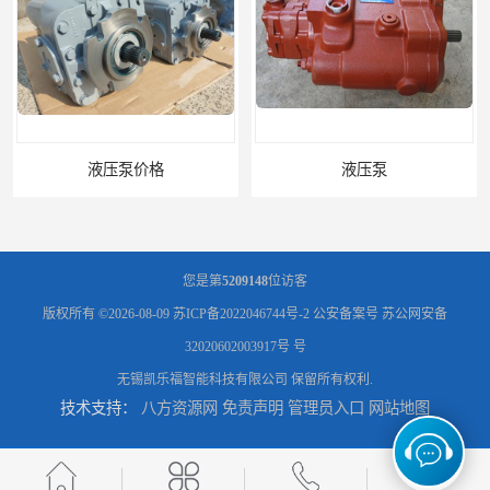
液压泵价格
液压泵
您是第
5209148
位访客
版权所有 ©2026-08-09
苏ICP备2022046744号-2
公安备案号 苏公网安备
32020602003917号 号
无锡凯乐福智能科技有限公司
保留所有权利.
技术支持：
八方资源网
免责声明
管理员入口
网站地图
柱塞泵价格
液压泵报价