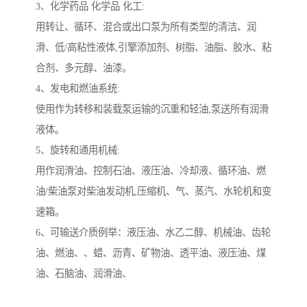
3、化学药品 化学品 化工:
用转让、循环、混合或出口泵为所有类型的清洁、润
滑、低/高粘性液体,引擎添加剂、树脂、油脂、胶水、粘
合剂、多元醇、油漆。
4、发电和燃油系统:
使用作为转移和装载泵运输的沉重和轻油,泵送所有润滑
液体。
5、旋转和通用机械:
用作润滑油、控制石油、液压油、冷却液、循环油、燃
油/柴油泵对柴油发动机,压缩机、气、蒸汽、水轮机和变
速箱。
6、可输送介质例举：液压油、水乙二醇、机械油、齿轮
油、燃油、、蜡、沥青、矿物油、透平油、液压油、煤
油、石脑油、润滑油、