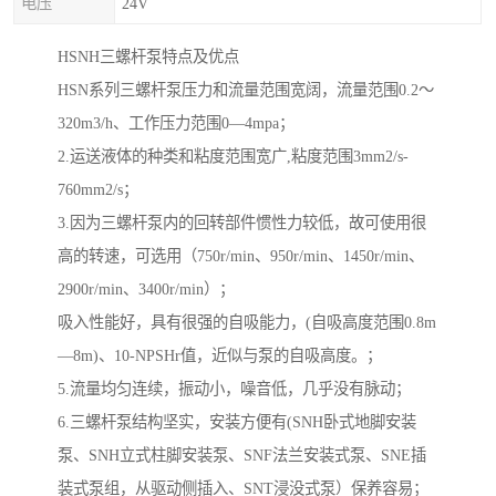
电压
24V
HSNH三螺杆泵特点及优点
HSN系列三螺杆泵压力和流量范围宽阔，流量范围0.2～
320m3/h、工作压力范围0—4mpa；
2.运送液体的种类和粘度范围宽广,粘度范围3mm2/s-
760mm2/s；
3.因为三螺杆泵内的回转部件惯性力较低，故可使用很
高的转速，可选用（750r/min、950r/min、1450r/min、
2900r/min、3400r/min）；
吸入性能好，具有很强的自吸能力，(自吸高度范围0.8m
—8m)、10-NPSHr值，近似与泵的自吸高度。；
5.流量均匀连续，振动小，噪音低，几乎没有脉动；
6.三螺杆泵结构坚实，安装方便有(SNH卧式地脚安装
泵、SNH立式柱脚安装泵、SNF法兰安装式泵、SNE插
装式泵组，从驱动侧插入、SNT浸没式泵）保养容易；