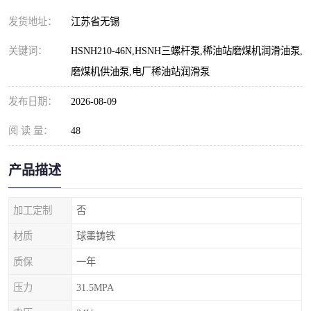
发货地址：
江苏省无锡
关键词：
HSNH210-46N,HSNH三螺杆泵,稀油站磨煤机润滑油泵,
磨煤机供油泵,电厂稀油站润滑泵
发布日期：
2026-08-09
阅 读 量：
48
产品描述
加工定制
否
材质
球墨铸铁
质保
一年
压力
31.5MPA