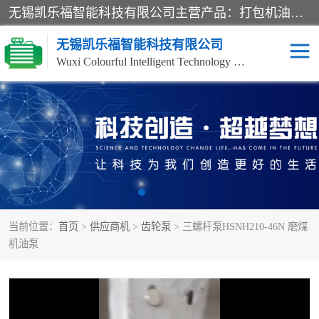
无锡凯乐福智能科技有限公司主营产品：打包机油泵、风冷式油冷却器、液压阀、液压泵、冷却器、过滤器及气动元器件。公司主导生产齿轮泵、齿轮马达、液压阀等产品。共计100多个系列、3000余种规格。覆盖了液压系统的动力元件、控制元件和执行元件，具备较强的成套供货、服务能力。
无锡凯乐福智能科技有限公司
Wuxi Colourful Intelligent Technology Co., Ltd
齿轮泵
机床冷却泵
风冷式油冷却器
叶片泵
液压马达
油泵电机装置
当前位置：
首页
>
供应商机
>
齿轮泵
> 三螺杆泵HSNH210-46N 磨煤
柱塞泵
方向阀
机油泵
压力阀
节流阀
高压球阀
电机