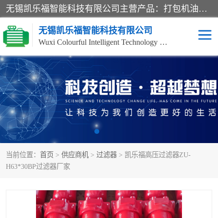
无锡凯乐福智能科技有限公司主营产品：打包机油泵、风冷式油冷却器、液压阀、液压泵、冷却器、过滤器及气动元器件。公司主导生产齿轮泵、齿轮马达、液压阀等产品。共计100多个系列、3000余种规格。覆盖了液压系统的动力元件、控制元件和执行元件，具备较强的成套供货、服务能力。
无锡凯乐福智能科技有限公司
Wuxi Colourful Intelligent Technology Co., Ltd
齿轮泵
机床冷却泵
风冷式油冷却器
叶片泵
液压马达
油泵电机装置
当前位置：
首页
>
供应商机
>
过滤器
> 凯乐福高压过滤器ZU-
柱塞泵
方向阀
H63*30BP过滤器厂家
压力阀
节流阀
高压球阀
电机