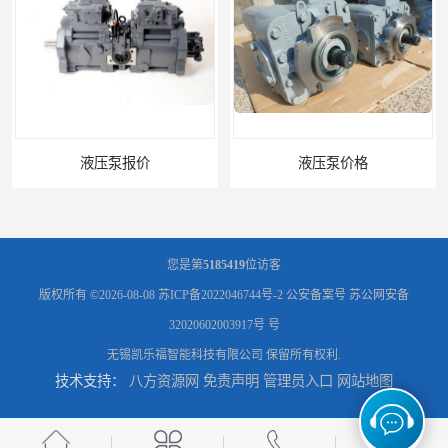
液压泵报价
液压泵价格
您是第
5185419
位访客
版权所有 ©2026-08-08
苏ICP备2022046744号-2
公安备案号 苏公网安备
32020602003917号 号
无锡凯乐福智能科技有限公司
保留所有权利.
技术支持：
八方资源网
免责声明
管理员入口
网站地图
液压泵
柱塞泵价格