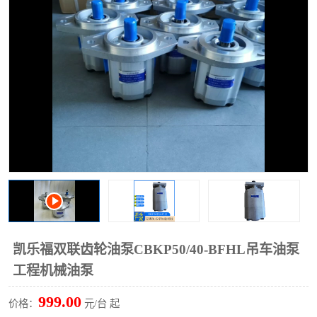
过滤器
列管式油冷却器
凯乐福双联齿轮油泵CBKP50/40-BFHL吊车油泵
工程机械油泵
999.00
价格：
元/台 起