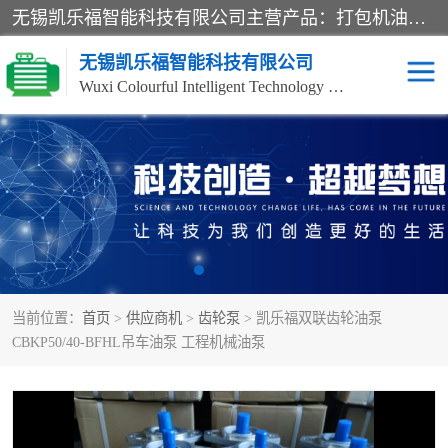
无锡凯乐福智能科技有限公司主营产品：打包机油泵、风冷式油冷却器、液压阀、液压泵、冷却器、过滤器及气动元器件。公司主导生产齿轮泵、齿轮马达、液压阀等产品。共计100多个系列、3000余种规格。覆盖了液压系统的动力元件、控制元件和执行元件，具备较强的成套供货、服务能力。
无锡凯乐福智能科技有限公司
Wuxi Colourful Intelligent Technology Co., Ltd
齿轮泵
机床冷却泵
风冷式油冷却器
叶片泵
液压马达
油泵电机装置
当前位置：
首页
>
供应商机
>
齿轮泵
> 凯乐福双联齿轮油泵
柱塞泵
方向阀
CBKP50/40-BFHL吊车油泵 工程机械油泵
压力阀
节流阀
高压球阀
电机