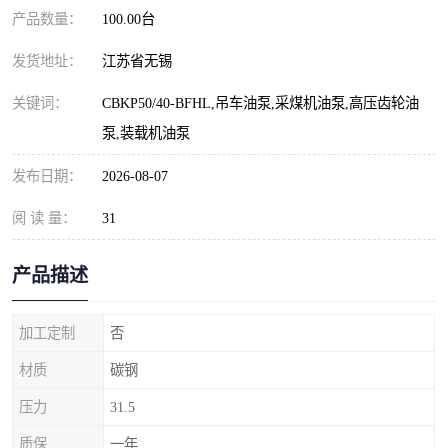
产品数量：
100.00台
发货地址：
江苏省无锡
关键词：
CBKP50/40-BFHL,吊车油泵,采煤机油泵,高压齿轮油
泵,装载机油泵
发布日期：
2026-08-07
阅 读 量：
31
产品描述
加工定制
否
材质
碳钢
压力
31.5
质保
一年