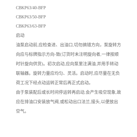
CBKP63/40-BFP
CBKP63/50-BFP
CBKP63/63-BFP
启动
油泵启动前,应检查进、出油口,切勿搞错方向，泵旋转方
向应与标牌指示方向-致(订货时未注明旋向者,一律按顺
时针旋向供货)。初次启动,应向泵里注满油,并用手转动
联轴器。旋转力量应均匀、灵活。启动时,应尽量在无负
荷工况下经点动运转正常后再正式启动。
由于泵装配后或长时间停运转再启动,会产生吸空现象,故
应在排油口安装放气阀,或松动出口法兰,接头,以便放出
空气。