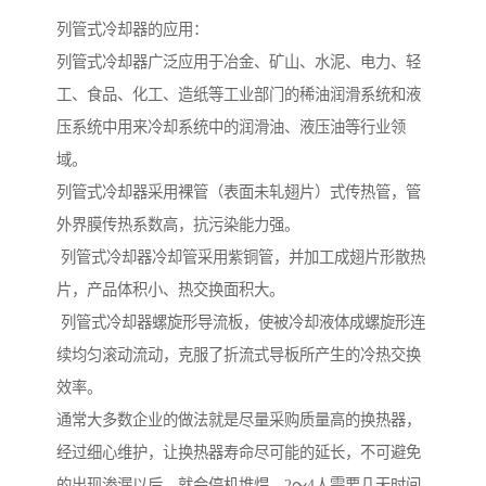
列管式冷却器的应用：
列管式冷却器广泛应用于冶金、矿山、水泥、电力、轻
工、食品、化工、造纸等工业部门的稀油润滑系统和液
压系统中用来冷却系统中的润滑油、液压油等行业领
域。
列管式冷却器采用裸管（表面未轧翅片）式传热管，管
外界膜传热系数高，抗污染能力强。
列管式冷却器冷却管采用紫铜管，并加工成翅片形散热
片，产品体积小、热交换面积大。
列管式冷却器螺旋形导流板，使被冷却液体成螺旋形连
续均匀滚动流动，克服了折流式导板所产生的冷热交换
效率。
通常大多数企业的做法就是尽量采购质量高的换热器，
经过细心维护，让换热器寿命尽可能的延长，不可避免
的出现渗漏以后，就会停机堆焊，2～4人需要几天时间