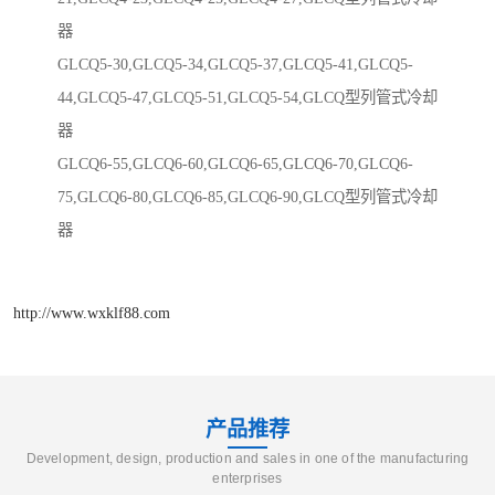
器
GLCQ5-30,GLCQ5-34,GLCQ5-37,GLCQ5-41,GLCQ5-
44,GLCQ5-47,GLCQ5-51,GLCQ5-54,GLCQ型列管式冷却
器
GLCQ6-55,GLCQ6-60,GLCQ6-65,GLCQ6-70,GLCQ6-
75,GLCQ6-80,GLCQ6-85,GLCQ6-90,GLCQ型列管式冷却
器
http://www.wxklf88.com
产品推荐
Development, design, production and sales in one of the manufacturing
enterprises