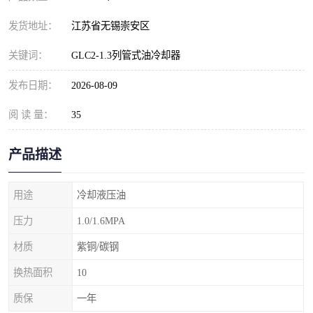
发货地址：
江苏省无锡崇安区
关键词：
GLC2-1.3列管式油冷却器
发布日期：
2026-08-09
阅 读 量：
35
产品描述
用途
冷却液压油
压力
1.0/1.6MPA
材质
紫铜/碳钢
换热面积
10
质保
一年