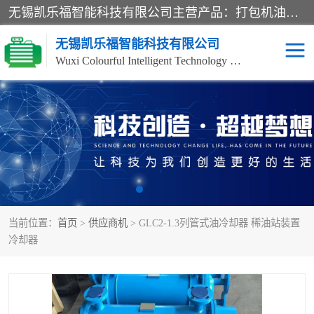
无锡凯乐福智能科技有限公司主营产品：打包机油泵、风冷式油冷却器、液压阀、液压泵、冷却器、过滤器及气动元器件。公司主导生产齿轮泵、齿轮马达、液压阀等产品。共计100多个系列、3000余种规格。覆盖了液压系统的动力元件、控制元件和执行元件，具备较强的成套供货、服务能力。
无锡凯乐福智能科技有限公司
Wuxi Colourful Intelligent Technology Co., Ltd
齿轮泵
机床冷却泵
风冷式油冷却器
叶片泵
液压马达
油泵电机装置
当前位置：
首页
>
供应商机
> GLC2-1.3列管式油冷却器 稀油站装置
柱塞泵
方向阀
冷却器
压力阀
节流阀
高压球阀
电机