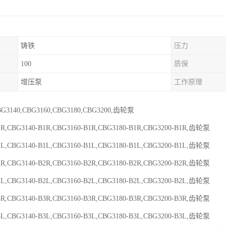
铸铁
压力
100
质保
增压泵
工作原理
BG3140,CBG3160,CBG3180,CBG3200,齿轮泵
1R,CBG3140-B1R,CBG3160-B1R,CBG3180-B1R,CBG3200-B1R,齿轮泵
1L,CBG3140-B1L,CBG3160-B1L,CBG3180-B1L,CBG3200-B1L,齿轮泵
2R,CBG3140-B2R,CBG3160-B2R,CBG3180-B2R,CBG3200-B2R,齿轮泵
2L,CBG3140-B2L,CBG3160-B2L,CBG3180-B2L,CBG3200-B2L,齿轮泵
3R,CBG3140-B3R,CBG3160-B3R,CBG3180-B3R,CBG3200-B3R,齿轮泵
3L,CBG3140-B3L,CBG3160-B3L,CBG3180-B3L,CBG3200-B3L,齿轮泵