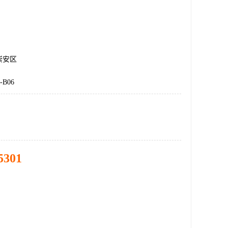
崇安区
-B06
5301