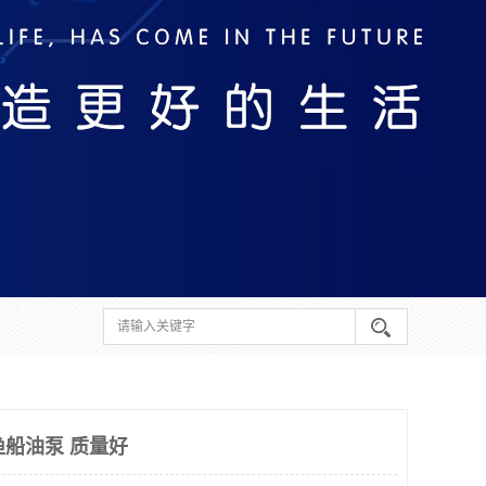
6 渔船油泵 质量好