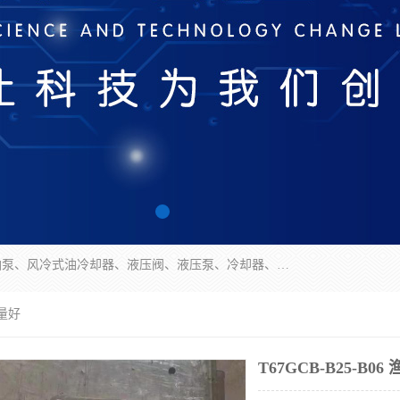
无锡凯乐福智能科技有限公司主营产品：打包机油泵、风冷式油冷却器、液压阀、液压泵、冷却器、过滤器及气动元器件。公司主导生产齿轮泵、齿轮马达、液压阀等产品。共计100多个系列、3000余种规格。覆盖了液压系统的动力元件、控制元件和执行元件，具备较强的成套供货、服务能力。
质量好
T67GCB-B25-B0