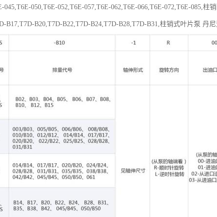
6E-045,T6E-050,T6E-052,T6E-057,T6E-062,T6E-066,T6E-072,T6
7D-B17,T7D-B20,T7D-B22,T7D-B24,T7D-B28,T7D-B31,柱销式叶片泵