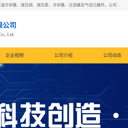
无锡凯乐福智能科技有限公司主营产品：打包机油泵、风冷式油冷却器、液压阀、液压泵、冷却器、过滤器及气动元器件。公司主导生产齿轮泵、齿轮马达、液压阀等产品。共计100多个系列、3000余种规格。覆盖了液压系统的动力元件、控制元件和执行元件，具备较强的成套供货、服务能力。
限公司
Co., Ltd
企业视频
公司介绍
公司动态