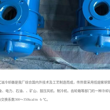
管式油冷却器是我厂综合国内外技术及工艺制造而成，传热管采用低翅紫铜管
金、电力、石油、、矿山、鼓压风机、制冷机、齿轮箱等部门的一种冷却设
热交换系数300～350kcal/m ·h·℃。