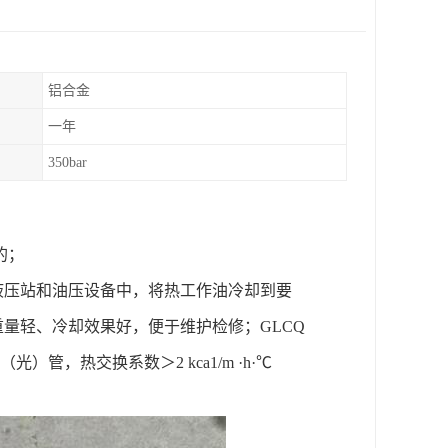
铝合金
一年
350bar
准的；
液压站和油压设备中，将热工作油冷却到要
重量轻、冷却效果好，便于维护检修；GLCQ
光）管，热交换系数＞2 kca1/m ·h·℃