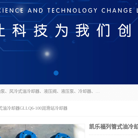
无锡凯乐福智能科技有限公司主营产品：打包机油泵、风冷式油冷却器、液压阀、液压泵、冷却器、过滤器及气动元器件。公司主导生产齿轮泵、齿轮马达、液压阀等产品。共计100多个系列、3000余种规格。覆盖了液压系统的动力元件、控制元件和执行元件，具备较强的成套供货、服务能力。
式油冷却器GLLQ6-100润滑站冷却器
凯乐福列管式油冷却器