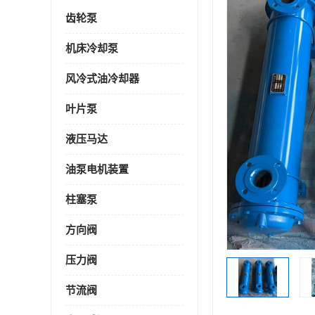
齿轮泵
机床冷却泵
风冷式油冷却器
叶片泵
液压马达
油泵电机装置
柱塞泵
方向阀
压力阀
节流阀