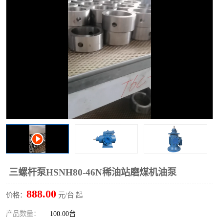
过滤器
列管式油冷却器
三螺杆泵HSNH80-46N稀油站磨煤机油泵
888.00
价格：
元/台 起
产品数量：
100.00台