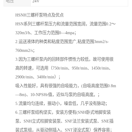
电压
24V
HSNH三螺杆泵特点及优点
HSN系列三螺杆泵压力和流量范围宽阔，流量范围0.2～
320m3/h、工作压力范围0—4mpa；
2.运送液体的种类和粘度范围宽广,粘度范围3mm2/s-
760mm2/s；
3.因为三螺杆泵内的回转部件惯性力较低，故可使用很
高的转速，可选用（750r/min、950r/min、1450r/min、
2900r/min、3400r/min）；
吸入性能好，具有很强的自吸能力，(自吸高度范围0.8m
—8m)、10-NPSHr值，近似与泵的自吸高度。；
5.流量均匀连续，振动小，噪音低，几乎没有脉动；
6.三螺杆泵结构坚实，安装方便有(SNH卧式地脚安装
泵、SNH立式柱脚安装泵、SNF法兰安装式泵、SNE插
装式泵组，从驱动侧插入、SNT浸没式泵）保养容易；