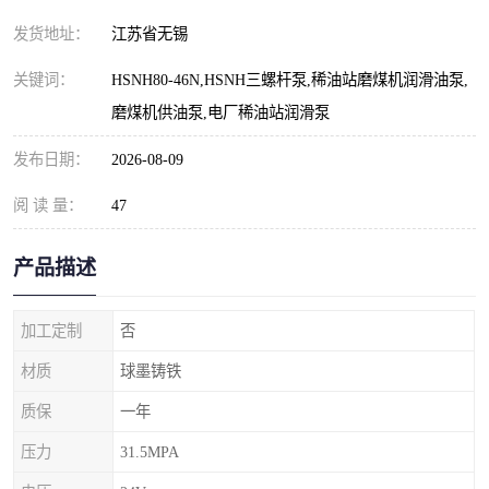
发货地址：
江苏省无锡
关键词：
HSNH80-46N,HSNH三螺杆泵,稀油站磨煤机润滑油泵,
磨煤机供油泵,电厂稀油站润滑泵
发布日期：
2026-08-09
阅 读 量：
47
产品描述
加工定制
否
材质
球墨铸铁
质保
一年
压力
31.5MPA