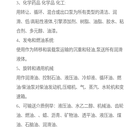
3、化学药品 化学品 化工:
用转让、循环、混合或出口泵为所有类型的清洁、润
滑、低/高粘性液体,引擎添加剂、树脂、油脂、胶水、粘
合剂、多元醇、油漆。
4、发电和燃油系统:
使用作为转移和装载泵运输的沉重和轻油,泵送所有润滑
液体。
5、旋转和通用机械:
用作润滑油、控制石油、液压油、冷却液、循环油、燃
油/柴油泵对柴油发动机,压缩机、气、蒸汽、水轮机和变
速箱。
6、可输送介质例举：液压油、水乙二醇、机械油、齿轮
油、燃油、、蜡、沥青、矿物油、透平油、液压油、煤
油、石脑油、润滑油、