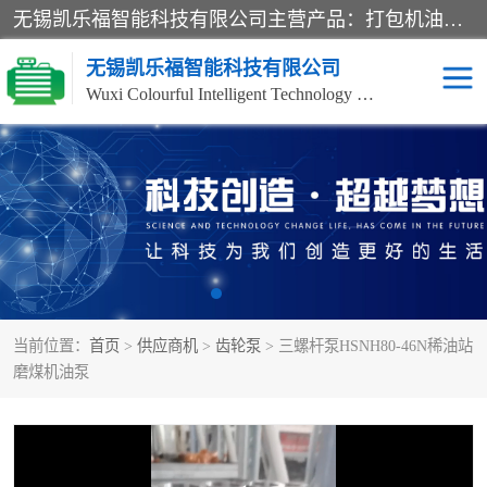
无锡凯乐福智能科技有限公司主营产品：打包机油泵、风冷式油冷却器、液压阀、液压泵、冷却器、过滤器及气动元器件。公司主导生产齿轮泵、齿轮马达、液压阀等产品。共计100多个系列、3000余种规格。覆盖了液压系统的动力元件、控制元件和执行元件，具备较强的成套供货、服务能力。
无锡凯乐福智能科技有限公司
Wuxi Colourful Intelligent Technology Co., Ltd
齿轮泵
机床冷却泵
风冷式油冷却器
叶片泵
液压马达
油泵电机装置
当前位置：
首页
>
供应商机
>
齿轮泵
> 三螺杆泵HSNH80-46N稀油站
柱塞泵
方向阀
磨煤机油泵
压力阀
节流阀
高压球阀
电机