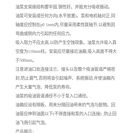
油泵支架座结构要牢固,钢性好。并能充分吸收振动。
油泵可安装成任何方向(水平放置)。泵和电机轴对正,同
轴度应控制在p0.1mm内,尽量采用柔性联轴节,以避免因
弯曲或侧向力引起的任何应力。
吸入阻力不应太高,以防产生空蚀现象。油泵允许吸入真
空度为110mm柱。安装应尽量接近油箱,吸入高度不得大
于500mm。
注意进油口处连接法兰、接头以及整个吸油管道严格密
封,防止漏气,否则将会引起噪声、系统振动,并使油箱内
产生大量气泡，降低泵的寿命。
油泵的吸油管道通径不小于泵入口通径。
油箱应设有隔板，用来分隔回油带来的气泡与脏物。回
油管应伸到油面以下(不得直接和泵的入口连接) ,防止回
油飞溅引起气泡。
产品展示：