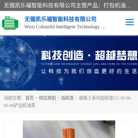
无锡凯乐福智能科技有限公司主营产品：打包机油泵、风冷式油冷却器、液压阀、液压泵、冷却器、过滤器及气动元器件。公司主导生产齿轮泵、齿轮马达、液压阀等产品。共计100多个系列、3000余种规格。覆盖了液压系统的动力元件、控制元件和执行元件，具备较强的成套供货、服务能力。
无锡凯乐福智能科技有限公司
Wuxi Colourful Intelligent Technology Co., Ltd
齿轮泵
机床冷却泵
风冷式油冷却器
叶片泵
液压马达
油泵电机装置
当前位置：
首页
>
供应商机
>
齿轮泵
> 威格士系列齿轮泵G5-16-06-
柱塞泵
方向阀
06-06铲运机油泵
压力阀
节流阀
高压球阀
电机