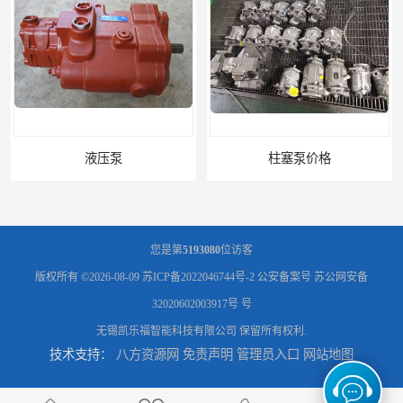
柱塞泵价格
您是第
5193080
位访客
版权所有 ©2026-08-09
苏ICP备2022046744号-2
公安备案号 苏公网安备
32020602003917号 号
无锡凯乐福智能科技有限公司
保留所有权利.
技术支持：
八方资源网
免责声明
管理员入口
网站地图
液压泵报价
液压泵价格