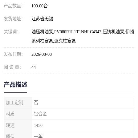
产品数量：
100.00台
发货地址：
江苏省无锡
关键词：
油压机油泵,PV080R1L1T1NHLC4342,压铸机油泵,伊顿
系列柱塞泵,派克柱塞泵
发布日期：
2026-08-08
阅 读 量：
44
产品描述
加工定制
否
材质
铝合金
转速
1450
质保
一年