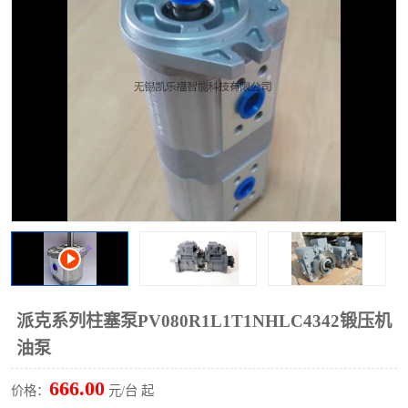
过滤器
列管式油冷却器
派克系列柱塞泵PV080R1L1T1NHLC4342锻压机
油泵
666.00
价格：
元/台 起