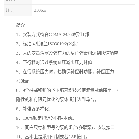
压力
350bar
简介
1、安装方式符合CDMA-24560标准1部
2、标准:4孔法兰ISO3019/2(公制)
3、大的变量活塞及强有力的复位弹簧可达到快速响应
4、下行程时通过系统缸压减少压力峰值
5、在低系统压力时，也确保补偿器功能，补偿压力
<10bar。
6、9个柱塞和新的予压缩容积技术使流量脉动降至。7、
刚性的和有限元优化的泵体设计达到噪音。
8、补偿器多样化。
9、100%额定扭矩的同轴驱动。
10、同样尺寸和型号的泵的组合(多联泵)，安装接口
11、基本上是采用公制或者SAE接口。