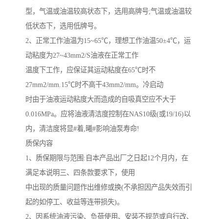
型，气温或油温较高状态下，选用高牌号
;
气温或油温较
低状态下，选用低牌号。
2
、正常工作油温为
15~65
℃，理想工作油温
50
±
4
℃，运
动粘度为
27~43mm2/S
油液在正常工作
温度下工作，应保证其运动粘度在
65
℃时不
27mm2/mm.15
℃时不高干
43mm2/mm
。冷启动
时由于油液运动粘度大而造成的自吸真空应不大于
0.016MPa
。应将油液清洁度控制在
NAS10
级
(
或
19/16)
以
内，清洁度将显#着,曦#影响油泵寿命
!
质保内容
1
、质保期限与范围
:
自本产品出厂之日起
12
个月内，在
满足本说明三、四条款要求下，使用
中出现的质量问题作出维修或换
(
不承担因产品失效而引
起的如停工、收益等连带损失
)
。
2
、因系统油液污染、负荷使用、安装不规范或自行改、