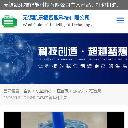
无锡凯乐福智能科技有限公司主营产品：打包机油泵、风冷式油冷却器、液压阀、液压泵、冷却器、过滤器及气动元器件。公司主导生产齿轮泵、齿轮马达、液压阀等产品。共计100多个系列、3000余种规格。覆盖了液压系统的动力元件、控制元件和执行元件，具备较强的成套供货、服务能力。
无锡凯乐福智能科技有限公司
Wuxi Colourful Intelligent Technology Co., Ltd
齿轮泵
机床冷却泵
风冷式油冷却器
叶片泵
液压马达
油泵电机装置
当前位置：
首页
>
供应商机
>
柱塞泵
> 派克系列柱塞泵
柱塞泵
方向阀
PV080R1L1T1NHLC4342锻压机油泵
压力阀
节流阀
高压球阀
电机