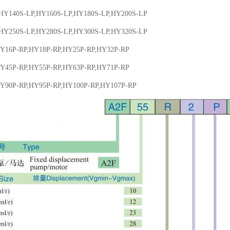
HY140S-LP,HY160S-LP,HY180S-LP,HY200S-LP
HY250S-LP,HY280S-LP,HY300S-LP,HY320S-LP
Y16P-RP,HY18P-RP,HY25P-RP,HY32P-RP
Y45P-RP,HY55P-RP,HY63P-RP,HY71P-RP
Y90P-RP,HY95P-RP,HY100P-RP,HY107P-RP