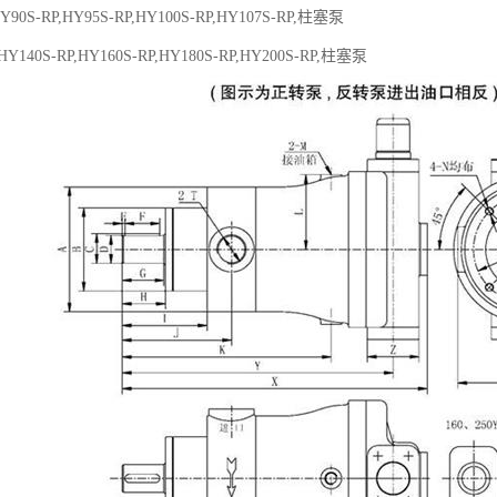
HY90S-RP,HY95S-RP,HY100S-RP,HY107S-RP,柱塞泵
,HY140S-RP,HY160S-RP,HY180S-RP,HY200S-RP,柱塞泵