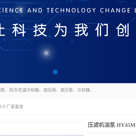
无锡凯乐福智能科技有限公司主营产品：打包机油泵、风冷式油冷却器、液压阀、液压泵、冷却器、过滤器及气动元器件。公司主导生产齿轮泵、齿轮马达、液压阀等产品。共计100多个系列、3000余种规格。覆盖了液压系统的动力元件、控制元件和执行元件，具备较强的成套供货、服务能力。
-LP 厂家直发
压滤机油泵 HY45M