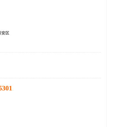
崇安区
5301