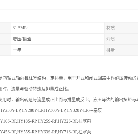
31.5MPa
材质
增压/输油
介质
一年
排量
1系列是斜轴式轴向锥柱塞结构，定排量，用于开式和闭式回路中作静压传动的
用时，流量与驱动转速及排量成正比。
使用时，输出转速与流量成正比而与排量成反比。液压马达的输出扭矩与
,HY250Y-LP,HY280Y-LP,HY300Y-LP,HY320Y-LP,柱塞泵
HY16S-RP,HY18S-RP,HY25S-RP,HY32S-RP,柱塞泵
HY45S-RP,HY55S-RP,HY63S-RP,HY71S-RP,柱塞泵