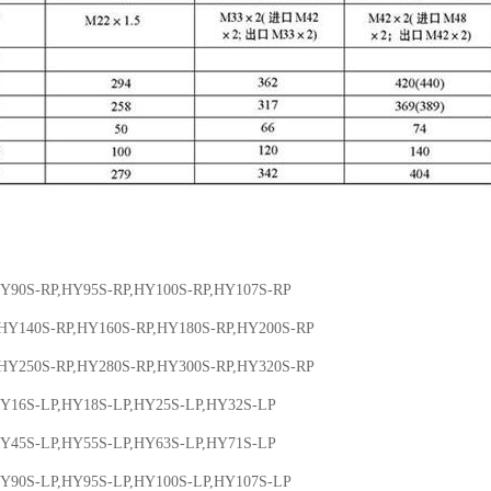
Y90S-RP,HY95S-RP,HY100S-RP,HY107S-RP
HY140S-RP,HY160S-RP,HY180S-RP,HY200S-RP
HY250S-RP,HY280S-RP,HY300S-RP,HY320S-RP
Y16S-LP,HY18S-LP,HY25S-LP,HY32S-LP
Y45S-LP,HY55S-LP,HY63S-LP,HY71S-LP
Y90S-LP,HY95S-LP,HY100S-LP,HY107S-LP