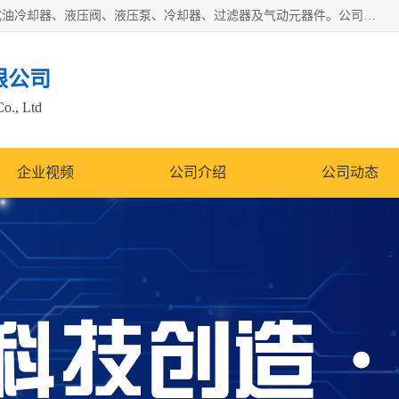
无锡凯乐福智能科技有限公司主营产品：打包机油泵、风冷式油冷却器、液压阀、液压泵、冷却器、过滤器及气动元器件。公司主导生产齿轮泵、齿轮马达、液压阀等产品。共计100多个系列、3000余种规格。覆盖了液压系统的动力元件、控制元件和执行元件，具备较强的成套供货、服务能力。
限公司
Co., Ltd
企业视频
公司介绍
公司动态