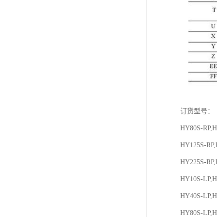
订货型号：
HY80S-RP,H
HY125S-RP,
HY225S-RP,
HY10S-LP,H
HY40S-LP,H
HY80S-LP,H