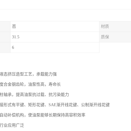
否
材质
31.5
质保
6
用液态挤压造型工艺，承载能力强
强度合金钢齿轮，油泵性高，寿命长
滚柱轴承，提高油泵抗过载、抗污染能力
联接形式有平键、矩形花键、SAE渐开线花键、公制渐开线花键
隙自动补偿机构，使油泵能够长期保持高容积效率
械行业应用广泛