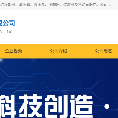
无锡凯乐福智能科技有限公司主营产品：打包机油泵、风冷式油冷却器、液压阀、液压泵、冷却器、过滤器及气动元器件。公司主导生产齿轮泵、齿轮马达、液压阀等产品。共计100多个系列、3000余种规格。覆盖了液压系统的动力元件、控制元件和执行元件，具备较强的成套供货、服务能力。
限公司
Co., Ltd
企业视频
公司介绍
公司动态