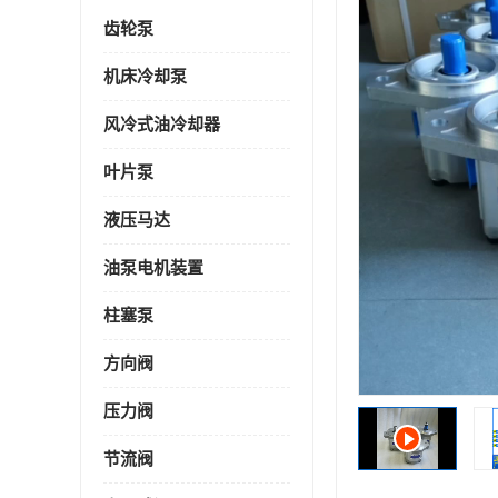
齿轮泵
机床冷却泵
风冷式油冷却器
叶片泵
液压马达
油泵电机装置
柱塞泵
方向阀
压力阀
节流阀