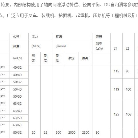
联齿轮泵，内部结构使用了轴向间隙浮动补偿、径向平衡、DU自润滑等多
点。广泛应用于叉车、装载机、挖掘机、起重机、压路机等工程机械及矿