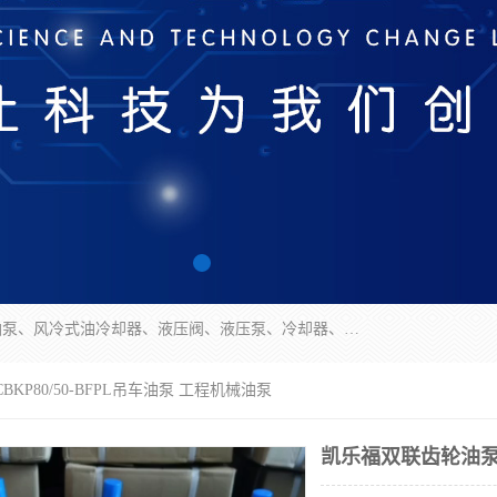
无锡凯乐福智能科技有限公司主营产品：打包机油泵、风冷式油冷却器、液压阀、液压泵、冷却器、过滤器及气动元器件。公司主导生产齿轮泵、齿轮马达、液压阀等产品。共计100多个系列、3000余种规格。覆盖了液压系统的动力元件、控制元件和执行元件，具备较强的成套供货、服务能力。
KP80/50-BFPL吊车油泵 工程机械油泵
凯乐福双联齿轮油泵CB