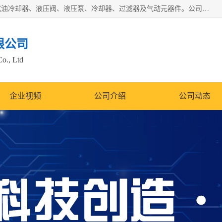
无锡凯乐福智能科技有限公司主营产品：打包机油泵、风冷式油冷却器、液压阀、液压泵、冷却器、过滤器及气动元器件。公司主导生产齿轮泵、齿轮马达、液压阀等产品。共计100多个系列、3000余种规格。覆盖了液压系统的动力元件、控制元件和执行元件，具备较强的成套供货、服务能力。
限公司
Co., Ltd
企业视频
公司介绍
公司动态