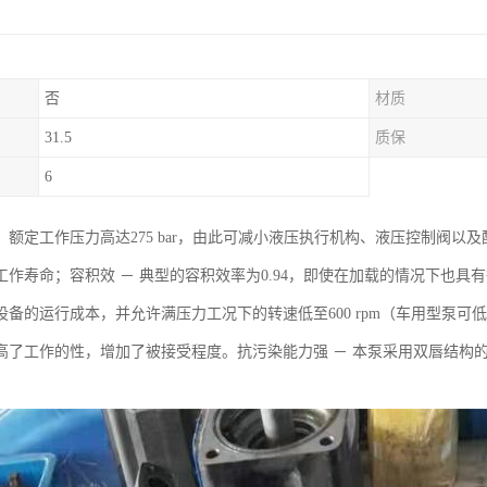
否
材质
31.5
质保
6
：额定工作压力高达275 bar，由此可减小液压执行机构、液压控制阀
工作寿命；容积效 － 典型的容积效率为0.94，即使在加载的情况下也
备的运行成本，并允许满压力工况下的转速低至600 rpm（车用型泵可低至4
高了工作的性，增加了被接受程度。抗污染能力强 － 本泵采用双唇结构