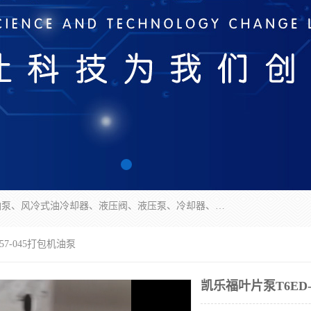
无锡凯乐福智能科技有限公司主营产品：打包机油泵、风冷式油冷却器、液压阀、液压泵、冷却器、过滤器及气动元器件。公司主导生产齿轮泵、齿轮马达、液压阀等产品。共计100多个系列、3000余种规格。覆盖了液压系统的动力元件、控制元件和执行元件，具备较强的成套供货、服务能力。
57-045打包机油泵
凯乐福叶片泵T6ED-