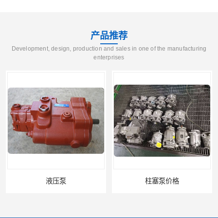
产品推荐
Development, design, production and sales in one of the manufacturing
enterprises
液压泵
柱塞泵价格