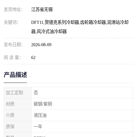
发货地址：
江苏省无锡
关键词：
DFT11,贺德克系列冷却器,齿轮箱冷却器,润滑站冷却
器,风冷式油冷却器
发布日期：
2026-08-09
阅 读 量：
62
产品描述
加工定制
否
材质
碳钢/紫铜
介质
液压油
质保
一年