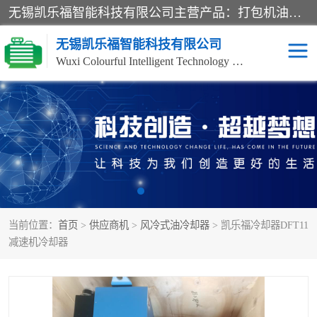
无锡凯乐福智能科技有限公司主营产品：打包机油泵、风冷式油冷却器、液压阀、液压泵、冷却器、过滤器及气动元器件。公司主导生产齿轮泵、齿轮马达、液压阀等产品。共计100多个系列、3000余种规格。覆盖了液压系统的动力元件、控制元件和执行元件，具备较强的成套供货、服务能力。
无锡凯乐福智能科技有限公司
Wuxi Colourful Intelligent Technology Co., Ltd
齿轮泵
机床冷却泵
风冷式油冷却器
叶片泵
液压马达
油泵电机装置
当前位置：
首页
>
供应商机
>
风冷式油冷却器
> 凯乐福冷却器DFT11
柱塞泵
方向阀
减速机冷却器
压力阀
节流阀
高压球阀
电机