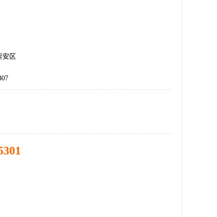
崇安区
B07
5301