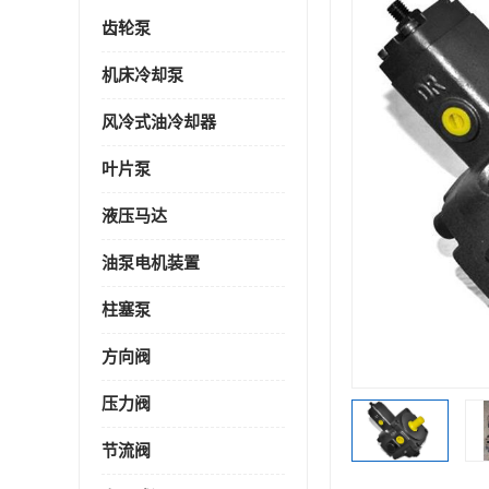
齿轮泵
机床冷却泵
风冷式油冷却器
叶片泵
液压马达
油泵电机装置
柱塞泵
方向阀
压力阀
节流阀