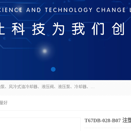
无锡凯乐福智能科技有限公司主营产品：打包机油泵、风冷式油冷却器、液压阀、液压泵、冷却器、过滤器及气动元器件。公司主导生产齿轮泵、齿轮马达、液压阀等产品。共计100多个系列、3000余种规格。覆盖了液压系统的动力元件、控制元件和执行元件，具备较强的成套供货、服务能力。
质量好
T67DB-028-B07