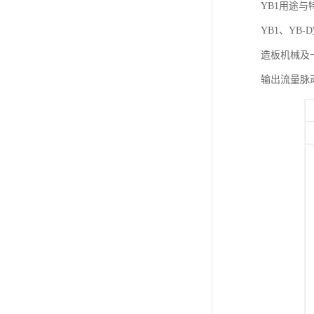
YB1用途与
YB1、Y
造板机械及
输出流量脉