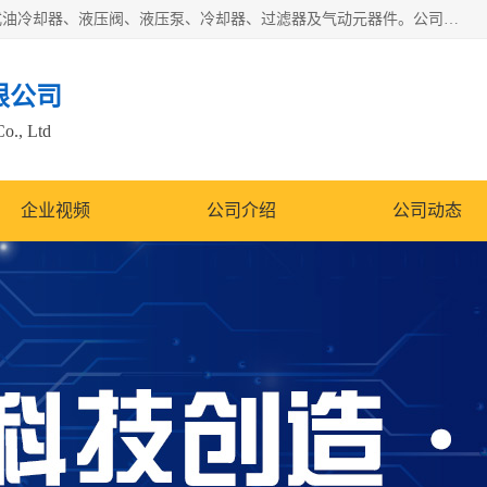
无锡凯乐福智能科技有限公司主营产品：打包机油泵、风冷式油冷却器、液压阀、液压泵、冷却器、过滤器及气动元器件。公司主导生产齿轮泵、齿轮马达、液压阀等产品。共计100多个系列、3000余种规格。覆盖了液压系统的动力元件、控制元件和执行元件，具备较强的成套供货、服务能力。
限公司
Co., Ltd
企业视频
公司介绍
公司动态