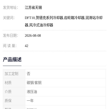
发货地址：
江苏省无锡
关键词：
DFT10,贺德克系列冷却器,齿轮箱冷却器,润滑站冷却
器,风冷式油冷却器
发布日期：
2026-08-08
阅 读 量：
42
产品描述
加工定制
否
材质
碳钢/紫铜
介质
液压油
质保
一年