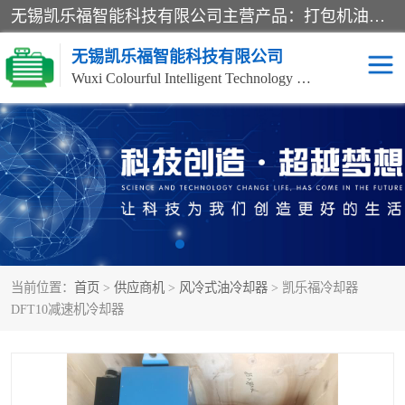
无锡凯乐福智能科技有限公司主营产品：打包机油泵、风冷式油冷却器、液压阀、液压泵、冷却器、过滤器及气动元器件。公司主导生产齿轮泵、齿轮马达、液压阀等产品。共计100多个系列、3000余种规格。覆盖了液压系统的动力元件、控制元件和执行元件，具备较强的成套供货、服务能力。
无锡凯乐福智能科技有限公司
Wuxi Colourful Intelligent Technology Co., Ltd
齿轮泵
机床冷却泵
风冷式油冷却器
叶片泵
液压马达
油泵电机装置
当前位置：
首页
>
供应商机
>
风冷式油冷却器
> 凯乐福冷却器
柱塞泵
方向阀
DFT10减速机冷却器
压力阀
节流阀
高压球阀
电机