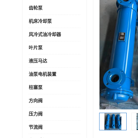
齿轮泵
机床冷却泵
风冷式油冷却器
叶片泵
液压马达
油泵电机装置
柱塞泵
方向阀
压力阀
节流阀