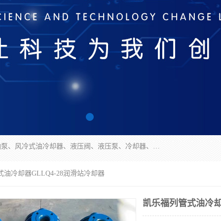
无锡凯乐福智能科技有限公司主营产品：打包机油泵、风冷式油冷却器、液压阀、液压泵、冷却器、过滤器及气动元器件。公司主导生产齿轮泵、齿轮马达、液压阀等产品。共计100多个系列、3000余种规格。覆盖了液压系统的动力元件、控制元件和执行元件，具备较强的成套供货、服务能力。
式油冷却器GLLQ4-28润滑站冷却器
凯乐福列管式油冷却器