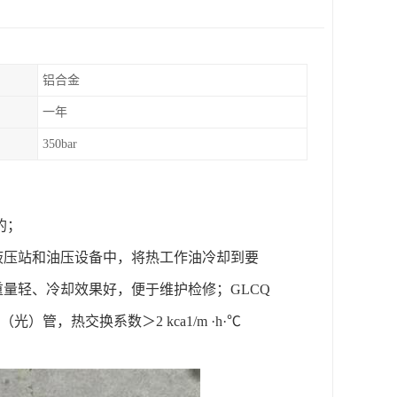
铝合金
一年
350bar
准的；
液压站和油压设备中，将热工作油冷却到要
重量轻、冷却效果好，便于维护检修；GLCQ
光）管，热交换系数＞2 kca1/m ·h·℃