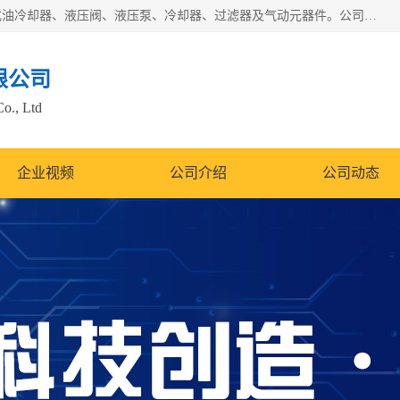
无锡凯乐福智能科技有限公司主营产品：打包机油泵、风冷式油冷却器、液压阀、液压泵、冷却器、过滤器及气动元器件。公司主导生产齿轮泵、齿轮马达、液压阀等产品。共计100多个系列、3000余种规格。覆盖了液压系统的动力元件、控制元件和执行元件，具备较强的成套供货、服务能力。
限公司
Co., Ltd
企业视频
公司介绍
公司动态