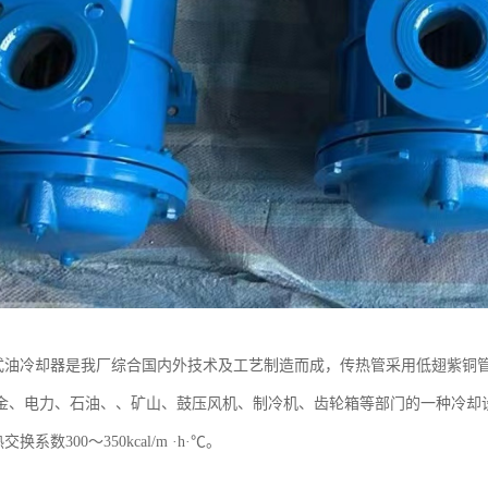
管式油冷却器是我厂综合国内外技术及工艺制造而成，传热管采用低翅紫铜管
金、电力、石油、、矿山、鼓压风机、制冷机、齿轮箱等部门的一种冷却设
热交换系数300～350kcal/m ·h·℃。