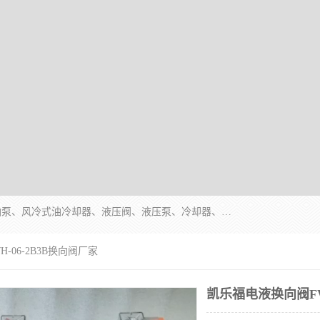
无锡凯乐福智能科技有限公司主营产品：打包机油泵、风冷式油冷却器、液压阀、液压泵、冷却器、过滤器及气动元器件。公司主导生产齿轮泵、齿轮马达、液压阀等产品。共计100多个系列、3000余种规格。覆盖了液压系统的动力元件、控制元件和执行元件，具备较强的成套供货、服务能力。
-06-2B3B换向阀厂家
凯乐福电液换向阀FW