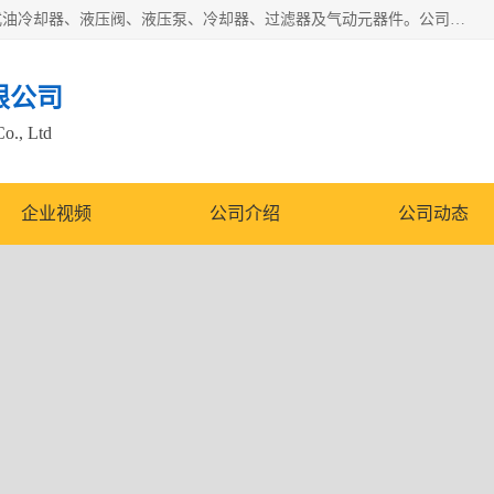
无锡凯乐福智能科技有限公司主营产品：打包机油泵、风冷式油冷却器、液压阀、液压泵、冷却器、过滤器及气动元器件。公司主导生产齿轮泵、齿轮马达、液压阀等产品。共计100多个系列、3000余种规格。覆盖了液压系统的动力元件、控制元件和执行元件，具备较强的成套供货、服务能力。
限公司
Co., Ltd
企业视频
公司介绍
公司动态