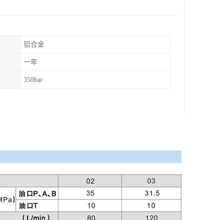
铝合金
一年
350bar