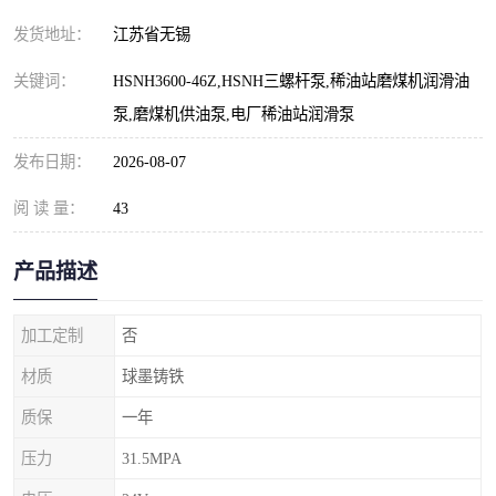
发货地址：
江苏省无锡
关键词：
HSNH3600-46Z,HSNH三螺杆泵,稀油站磨煤机润滑油
泵,磨煤机供油泵,电厂稀油站润滑泵
发布日期：
2026-08-07
阅 读 量：
43
产品描述
加工定制
否
材质
球墨铸铁
质保
一年
压力
31.5MPA