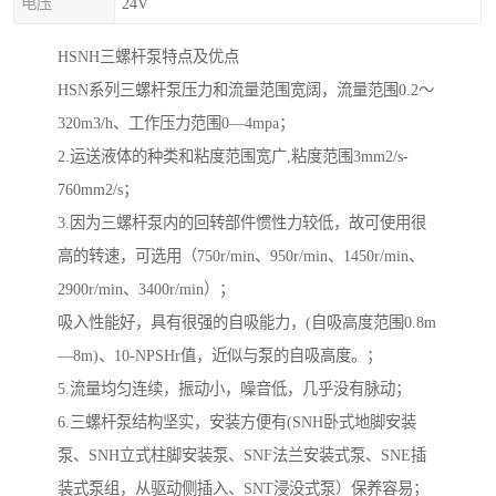
电压
24V
HSNH三螺杆泵特点及优点
HSN系列三螺杆泵压力和流量范围宽阔，流量范围0.2～
320m3/h、工作压力范围0—4mpa；
2.运送液体的种类和粘度范围宽广,粘度范围3mm2/s-
760mm2/s；
3.因为三螺杆泵内的回转部件惯性力较低，故可使用很
高的转速，可选用（750r/min、950r/min、1450r/min、
2900r/min、3400r/min）；
吸入性能好，具有很强的自吸能力，(自吸高度范围0.8m
—8m)、10-NPSHr值，近似与泵的自吸高度。；
5.流量均匀连续，振动小，噪音低，几乎没有脉动；
6.三螺杆泵结构坚实，安装方便有(SNH卧式地脚安装
泵、SNH立式柱脚安装泵、SNF法兰安装式泵、SNE插
装式泵组，从驱动侧插入、SNT浸没式泵）保养容易；