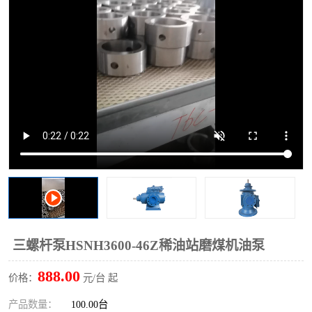
过滤器
列管式油冷却器
三螺杆泵HSNH3600-46Z稀油站磨煤机油泵
888.00
价格：
元/台 起
产品数量：
100.00台