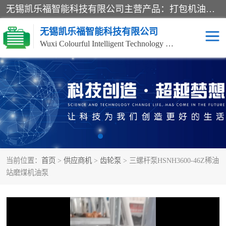
无锡凯乐福智能科技有限公司主营产品：打包机油泵、风冷式油冷却器、液压阀、液压泵、冷却器、过滤器及气动元器件。公司主导生产齿轮泵、齿轮马达、液压阀等产品。共计100多个系列、3000余种规格。覆盖了液压系统的动力元件、控制元件和执行元件，具备较强的成套供货、服务能力。
无锡凯乐福智能科技有限公司
Wuxi Colourful Intelligent Technology Co., Ltd
齿轮泵
机床冷却泵
风冷式油冷却器
叶片泵
液压马达
油泵电机装置
当前位置：
首页
>
供应商机
>
齿轮泵
> 三螺杆泵HSNH3600-46Z稀油
柱塞泵
方向阀
站磨煤机油泵
压力阀
节流阀
高压球阀
电机