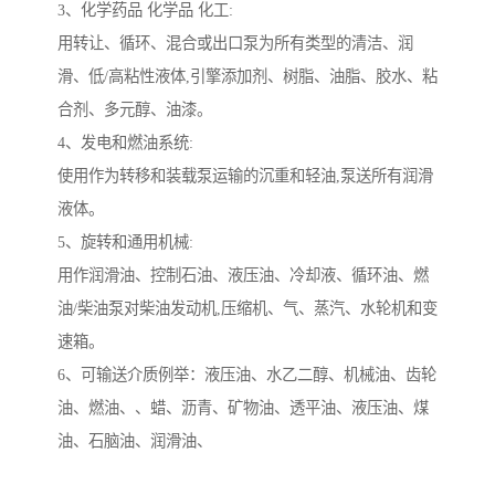
3、化学药品 化学品 化工:
用转让、循环、混合或出口泵为所有类型的清洁、润
滑、低/高粘性液体,引擎添加剂、树脂、油脂、胶水、粘
合剂、多元醇、油漆。
4、发电和燃油系统:
使用作为转移和装载泵运输的沉重和轻油,泵送所有润滑
液体。
5、旋转和通用机械:
用作润滑油、控制石油、液压油、冷却液、循环油、燃
油/柴油泵对柴油发动机,压缩机、气、蒸汽、水轮机和变
速箱。
6、可输送介质例举：液压油、水乙二醇、机械油、齿轮
油、燃油、、蜡、沥青、矿物油、透平油、液压油、煤
油、石脑油、润滑油、