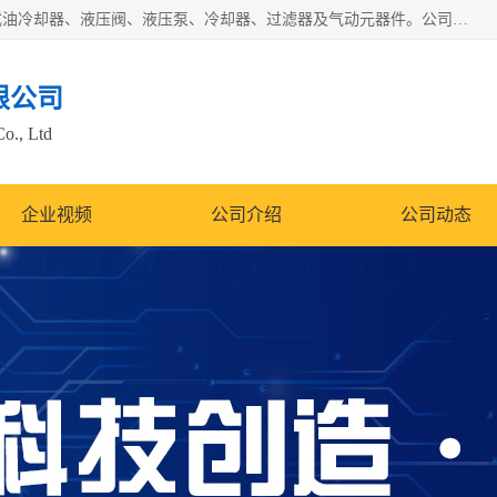
无锡凯乐福智能科技有限公司主营产品：打包机油泵、风冷式油冷却器、液压阀、液压泵、冷却器、过滤器及气动元器件。公司主导生产齿轮泵、齿轮马达、液压阀等产品。共计100多个系列、3000余种规格。覆盖了液压系统的动力元件、控制元件和执行元件，具备较强的成套供货、服务能力。
限公司
Co., Ltd
企业视频
公司介绍
公司动态