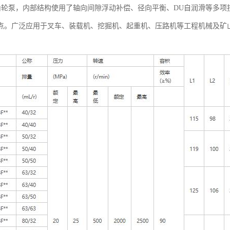
联齿轮泵，内部结构使用了轴向间隙浮动补偿、径向平衡、DU自润滑等多
点。广泛应用于叉车、装载机、挖掘机、起重机、压路机等工程机械及矿