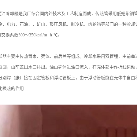
管式油冷却器是我厂综合国内外技术及工艺制造而成，传热管采用低翅紫铜管
金、电力、石油、、矿山、鼓压风机、制冷机、齿轮箱等部门的一种冷却设
热交换系数300～350kcal/m ·h·℃。
却器
主要由传热管束、壳体、前后盖等组成。冷却水采用双管程，由前盖
返回，由前盖出水口排出。油由壳体进油口流入，在壳体部中作折线运动
分别焊（胀）接在固定管板和浮动管板上，由于浮动管板能在壳体中自由
化换热的作用