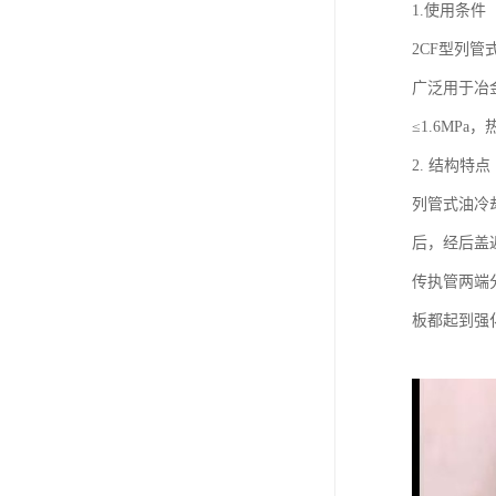
1.使用条件
2CF型列
广泛用于冶
≤1.6MPa，
2. 结构特点
列管式油冷
后，经后盖
传执管两端
板都起到强