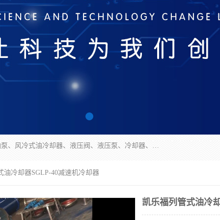
无锡凯乐福智能科技有限公司主营产品：打包机油泵、风冷式油冷却器、液压阀、液压泵、冷却器、过滤器及气动元器件。公司主导生产齿轮泵、齿轮马达、液压阀等产品。共计100多个系列、3000余种规格。覆盖了液压系统的动力元件、控制元件和执行元件，具备较强的成套供货、服务能力。
式油冷却器SGLP-40减速机冷却器
凯乐福列管式油冷却器