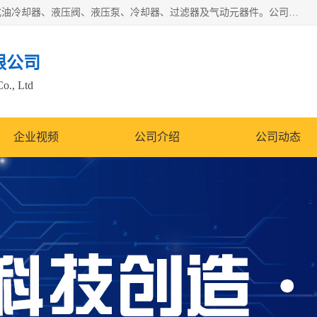
无锡凯乐福智能科技有限公司主营产品：打包机油泵、风冷式油冷却器、液压阀、液压泵、冷却器、过滤器及气动元器件。公司主导生产齿轮泵、齿轮马达、液压阀等产品。共计100多个系列、3000余种规格。覆盖了液压系统的动力元件、控制元件和执行元件，具备较强的成套供货、服务能力。
限公司
Co., Ltd
企业视频
公司介绍
公司动态