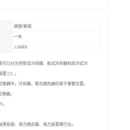
碳钢/紫铜
一年
1.6MPA
要可以分为列管式冷却器、板式冷却器和风冷式冷
[1] 。
交换器中，冷却器，管式换热器仍居于重要位置。
交换器。
Y。
油滑系统、液力偶合器、电力装置等行业。