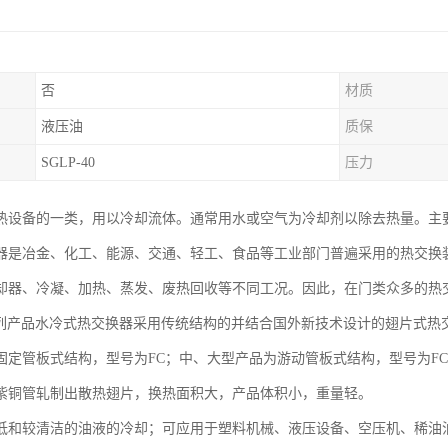
否
材质
液压油
质保
SGLP-40
压力
热设备的一类，用以冷却流体。通常用水或空气为冷却剂以除去热量。主
器是冶金、化工、能源、交通、轻工、食品等工业部门普遍采用的热交换装置 
却器、冷凝、加热、蒸发、废热回收等不同工况。因此，在门类众多的热
系列产品水冷式热交换器采用传统结构的并结合国外新技术设计的翅片式热
固定管板式结构，型号为FC；中、大型产品为游动管板式结构，型号为FC
紫铜管轧制出散热翅片，换热面积大，产品体积小，重量轻。
低和较清洁的油液的冷却；可应用于塑料机械、液压设备、空压机、稀油