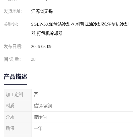
发货地址：
江苏省无锡
关键词：
SGLP-30,润滑站冷却器,列管式油冷却器,注塑机冷却
器,打包机冷却器
发布日期：
2026-08-09
阅 读 量：
38
产品描述
加工定制
否
材质
碳钢/紫铜
介质
液压油
质保
一年