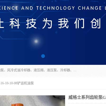
无锡凯乐福智能科技有限公司主营产品：打包机油泵、风冷式油冷却器、液压阀、液压泵、冷却器、过滤器及气动元器件。公司主导生产齿轮泵、齿轮马达、液压阀等产品。共计100多个系列、3000余种规格。覆盖了液压系统的动力元件、控制元件和执行元件，具备较强的成套供货、服务能力。
6-10-10-08铲运机油泵
威格士系列齿轮泵G5-1