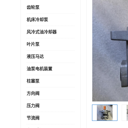
齿轮泵
机床冷却泵
风冷式油冷却器
叶片泵
液压马达
油泵电机装置
柱塞泵
方向阀
压力阀
节流阀