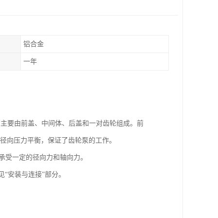
铝合金
一年
结构，主要由前盖、中间体、后盖和一对齿轮组成。前
和径向压力平衡，保证了齿轮泵的工作。
承受一定的径向力和轴向力。
见“安装与连接”部分。