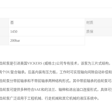
否
材质
1450
质保
200bar
压齿轮泵是引进美国VICKERS (威格士)公司专有技术，该泵为三片式
两个DU复合轴承。后盖内装有压力板，工作时可实现轴向间隙自动补偿
压齿轮泵分带前轴承和不带前轴承两种结构形式。其中带前轴承的齿轮泵可
压齿轮泵可提供多种符合SAE和的法兰、轴伸和进出油口连接形式，具体可
压齿轮泵广泛适用于工程机械、行走机械和其它机械的液压系统中。