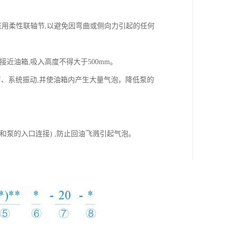
量采用柔性联轴节,以避免因弯曲或侧向力引起的任何
近油箱,吸入高度不得大于500mm。
声、系统振动,并使油箱内产生大量气泡，降低泵的
泵的入口连接) ,防止回油飞溅引起气泡。