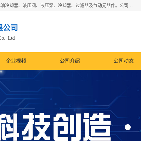
无锡凯乐福智能科技有限公司主营产品：打包机油泵、风冷式油冷却器、液压阀、液压泵、冷却器、过滤器及气动元器件。公司主导生产齿轮泵、齿轮马达、液压阀等产品。共计100多个系列、3000余种规格。覆盖了液压系统的动力元件、控制元件和执行元件，具备较强的成套供货、服务能力。
限公司
Co., Ltd
企业视频
公司介绍
公司动态