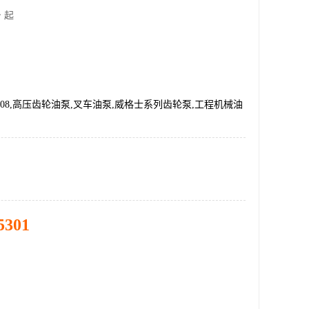
 起
0-10-08,高压齿轮油泵,叉车油泵,威格士系列齿轮泵,工程机械油
5301