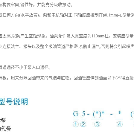
结构要牢固,钢性好。并能充分吸收振动。
成任何方向(水平放置)。泵和电机轴对正,同轴度应控制在p0.1mm内,尽
应太高,以防产生空蚀现象。油泵允许吸入真空度为110mm柱。安装应尽量接
处连接法兰、接头以及整个吸油管道严格密封,防止漏气,否则将会引起噪
管道通径不小于泵入口通径。
隔板，用来分隔回油带来的气泡与脏物。回油管应伸到油面以下(不得直接和