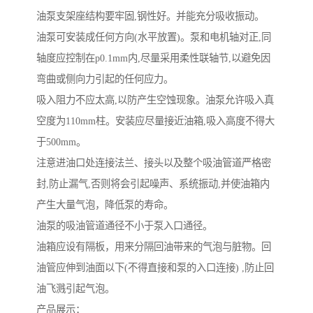
油泵支架座结构要牢固,钢性好。并能充分吸收振动。
油泵可安装成任何方向(水平放置)。泵和电机轴对正,同
轴度应控制在p0.1mm内,尽量采用柔性联轴节,以避免因
弯曲或侧向力引起的任何应力。
吸入阻力不应太高,以防产生空蚀现象。油泵允许吸入真
空度为110mm柱。安装应尽量接近油箱,吸入高度不得大
于500mm。
注意进油口处连接法兰、接头以及整个吸油管道严格密
封,防止漏气,否则将会引起噪声、系统振动,并使油箱内
产生大量气泡，降低泵的寿命。
油泵的吸油管道通径不小于泵入口通径。
油箱应设有隔板，用来分隔回油带来的气泡与脏物。回
油管应伸到油面以下(不得直接和泵的入口连接) ,防止回
油飞溅引起气泡。
产品展示：