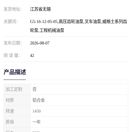
发货地址：
江苏省无锡
关键词：
G5-16-12-05-05,高压齿轮油泵,叉车油泵,威格士系列齿
轮泵,工程机械油泵
发布日期：
2026-08-07
阅 读 量：
42
产品描述
加工定制
否
材质
铝合金
转速
1450
质保
一年