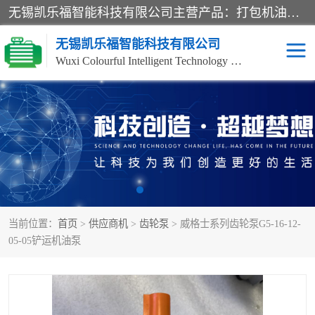
无锡凯乐福智能科技有限公司主营产品：打包机油泵、风冷式油冷却器、液压阀、液压泵、冷却器、过滤器及气动元器件。公司主导生产齿轮泵、齿轮马达、液压阀等产品。共计100多个系列、3000余种规格。覆盖了液压系统的动力元件、控制元件和执行元件，具备较强的成套供货、服务能力。
无锡凯乐福智能科技有限公司
Wuxi Colourful Intelligent Technology Co., Ltd
齿轮泵
机床冷却泵
风冷式油冷却器
叶片泵
液压马达
油泵电机装置
当前位置：
首页
>
供应商机
>
齿轮泵
> 威格士系列齿轮泵G5-16-12-
柱塞泵
方向阀
05-05铲运机油泵
压力阀
节流阀
高压球阀
电机