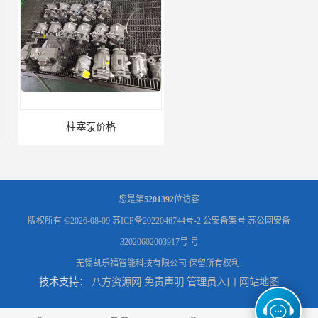
柱塞泵价格
液压泵报价
您是第
5201392
位访客
版权所有 ©2026-08-09
苏ICP备2022046744号-2
公安备案号 苏公网安备
32020602003917号 号
无锡凯乐福智能科技有限公司
保留所有权利.
技术支持：
八方资源网
免责声明
管理员入口
网站地图
液压泵价格
液压泵