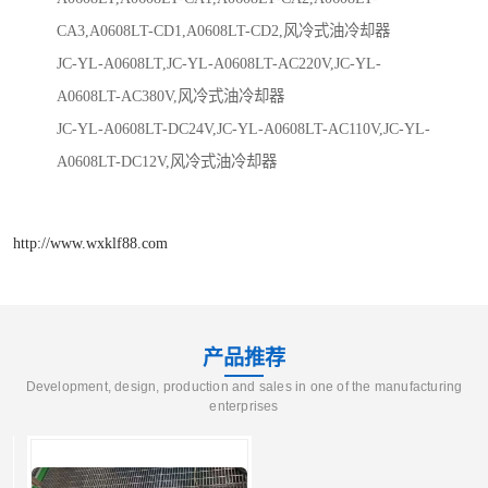
CA3,A0608LT-CD1,A0608LT-CD2,风冷式油冷却器
JC-YL-A0608LT,JC-YL-A0608LT-AC220V,JC-YL-
A0608LT-AC380V,风冷式油冷却器
JC-YL-A0608LT-DC24V,JC-YL-A0608LT-AC110V,JC-YL-
A0608LT-DC12V,风冷式油冷却器
http://www.wxklf88.com
产品推荐
Development, design, production and sales in one of the manufacturing
enterprises