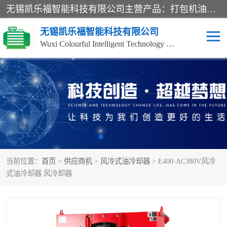
无锡凯乐福智能科技有限公司主营产品：打包机油泵、风冷式油冷却器、液压阀、液压泵、冷却器、过滤器及气动元器件。公司主导生产齿轮泵、齿轮马达、液压阀等产品。共计100多个系列、3000余种规格。覆盖了液压系统的动力元件、控制元件和执行元件，具备较强的成套供货、服务能力。
无锡凯乐福智能科技有限公司
Wuxi Colourful Intelligent Technology Co., Ltd
齿轮泵
机床冷却泵
风冷式油冷却器
叶片泵
液压马达
油泵电机装置
当前位置：
首页
>
供应商机
>
风冷式油冷却器
> E400-AC380V风冷
柱塞泵
方向阀
式油冷却器 风冷却器
压力阀
节流阀
高压球阀
电机