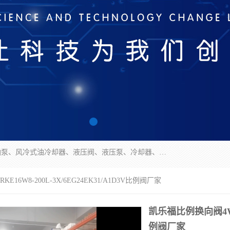
无锡凯乐福智能科技有限公司主营产品：打包机油泵、风冷式油冷却器、液压阀、液压泵、冷却器、过滤器及气动元器件。公司主导生产齿轮泵、齿轮马达、液压阀等产品。共计100多个系列、3000余种规格。覆盖了液压系统的动力元件、控制元件和执行元件，具备较强的成套供货、服务能力。
16W8-200L-3X/6EG24EK31/A1D3V比例阀厂家
凯乐福比例换向阀4WRKE
例阀厂家