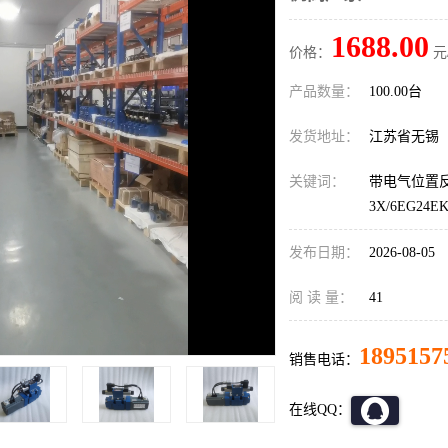
1688.00
价格：
元
产品数量：
100.00台
发货地址：
江苏省无锡
关键词：
带电气位置反馈
3X/6EG24
发布日期：
2026-08-05
阅 读 量：
41
1895157
销售电话：
在线QQ：