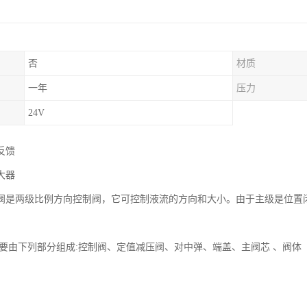
否
材质
一年
压力
24V
反馈
大器
..型阀是两级比例方向控制阀，它可控制液流的方向和大小。由于主级是位
主要由下列部分组成:控制阀、定值减压阀、对中弹、端盖、主阀芯 、阀体 