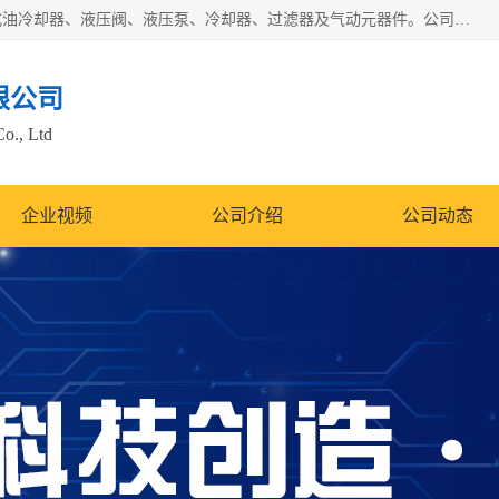
无锡凯乐福智能科技有限公司主营产品：打包机油泵、风冷式油冷却器、液压阀、液压泵、冷却器、过滤器及气动元器件。公司主导生产齿轮泵、齿轮马达、液压阀等产品。共计100多个系列、3000余种规格。覆盖了液压系统的动力元件、控制元件和执行元件，具备较强的成套供货、服务能力。
限公司
Co., Ltd
企业视频
公司介绍
公司动态