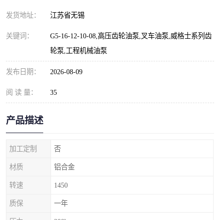
发货地址：
江苏省无锡
关键词：
G5-16-12-10-08,高压齿轮油泵,叉车油泵,威格士系列齿
轮泵,工程机械油泵
发布日期：
2026-08-09
阅 读 量：
35
产品描述
加工定制
否
材质
铝合金
转速
1450
质保
一年