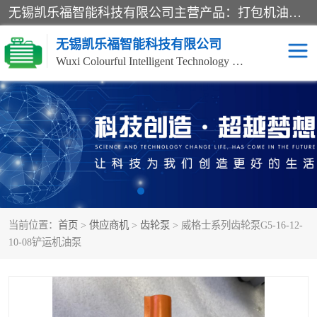
无锡凯乐福智能科技有限公司主营产品：打包机油泵、风冷式油冷却器、液压阀、液压泵、冷却器、过滤器及气动元器件。公司主导生产齿轮泵、齿轮马达、液压阀等产品。共计100多个系列、3000余种规格。覆盖了液压系统的动力元件、控制元件和执行元件，具备较强的成套供货、服务能力。
无锡凯乐福智能科技有限公司
Wuxi Colourful Intelligent Technology Co., Ltd
齿轮泵
机床冷却泵
风冷式油冷却器
叶片泵
液压马达
油泵电机装置
当前位置：
首页
>
供应商机
>
齿轮泵
> 威格士系列齿轮泵G5-16-12-
柱塞泵
方向阀
10-08铲运机油泵
压力阀
节流阀
高压球阀
电机