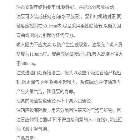
油泵支架座结构要牢固,钢性好。并能充分吸收振动。
油泵可安装成任何方向(水平放置)。泵和电机轴对正,同
轴度应控制在p0.1mm内,尽量采用柔性联轴节,以避免因
弯曲或侧向力引起的任何应力。
吸入阻力不应太高,以防产生空蚀现象。油泵允许吸入真
空度为110mm柱。安装应尽量接近油箱,吸入高度不得大
于500mm。
注意进油口处连接法兰、接头以及整个吸油管道严格密
封,防止漏气,否则将会引起噪声、系统振动,并使油箱内
产生大量气泡，降低泵的寿命。
油泵的吸油管道通径不小于泵入口通径。
油箱应设有隔板，用来分隔回油带来的气泡与脏物。回
油管应伸到油面以下(不得直接和泵的入口连接) ,防止回
油飞溅引起气泡。
产品展示：