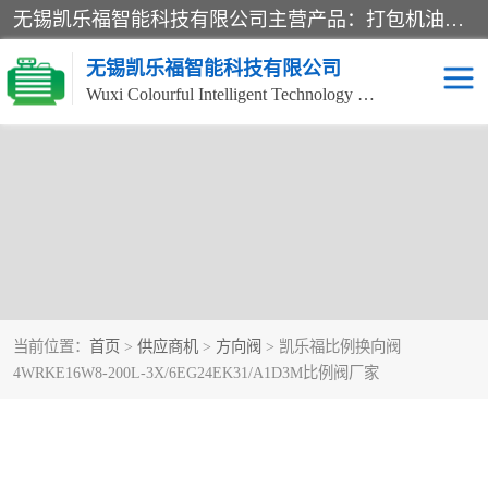
无锡凯乐福智能科技有限公司主营产品：打包机油泵、风冷式油冷却器、液压阀、液压泵、冷却器、过滤器及气动元器件。公司主导生产齿轮泵、齿轮马达、液压阀等产品。共计100多个系列、3000余种规格。覆盖了液压系统的动力元件、控制元件和执行元件，具备较强的成套供货、服务能力。
无锡凯乐福智能科技有限公司
Wuxi Colourful Intelligent Technology Co., Ltd
当前位置：
首页
>
供应商机
>
方向阀
> 凯乐福比例换向阀
4WRKE16W8-200L-3X/6EG24EK31/A1D3M比例阀厂家