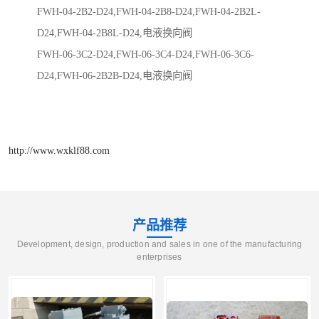
FWH-04-2B2-D24,FWH-04-2B8-D24,FWH-04-2B2L-
D24,FWH-04-2B8L-D24,电液换向阀
FWH-06-3C2-D24,FWH-06-3C4-D24,FWH-06-3C6-
D24,FWH-06-2B2B-D24,电液换向阀
http://www.wxklf88.com
产品推荐
Development, design, production and sales in one of the manufacturing
enterprises