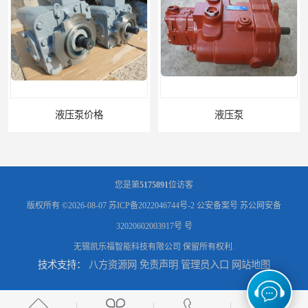
液压泵价格
液压泵
您是第
5175891
位访客
版权所有 ©2026-08-07
苏ICP备2022046744号-2
公安备案号 苏公网安备
32020602003917号 号
无锡凯乐福智能科技有限公司
保留所有权利.
技术支持：
八方资源网
免责声明
管理员入口
网站地图
柱塞泵价格
液压泵报价