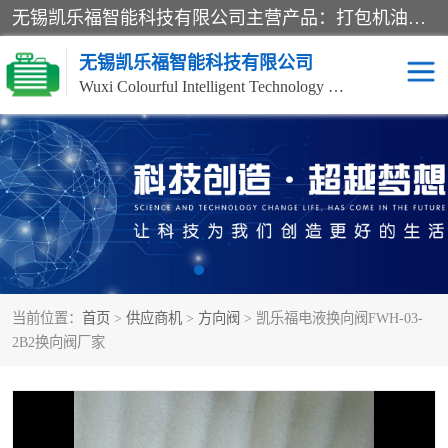
无锡凯乐福智能科技有限公司主营产品：打包机油泵、风冷式油冷却器、液压阀、液压泵、冷却器、过滤器及气动元器件。公司主导生产齿轮泵、齿轮马达、液压阀等产品。共计100多个系列、3000余种规格。覆盖了液压系统的动力元件、控制元件和执行元件，具备较强的成套供货、服务能力。
无锡凯乐福智能科技有限公司
Wuxi Colourful Intelligent Technology Co., Ltd
齿轮泵
机床冷却泵
风冷式油冷却器
叶片泵
液压马达
油泵电机装置
当前位置：
首页
>
供应商机
>
方向阀
> 凯乐福电液换向阀FWH-03-
柱塞泵
方向阀
2B2换向阀厂家
压力阀
节流阀
高压球阀
电机