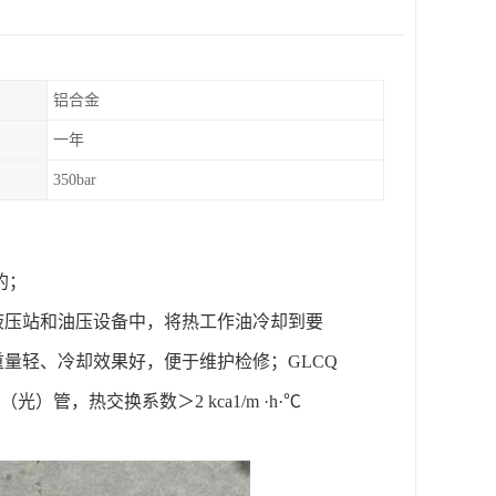
铝合金
一年
350bar
准的；
液压站和油压设备中，将热工作油冷却到要
重量轻、冷却效果好，便于维护检修；GLCQ
光）管，热交换系数＞2 kca1/m ·h·℃