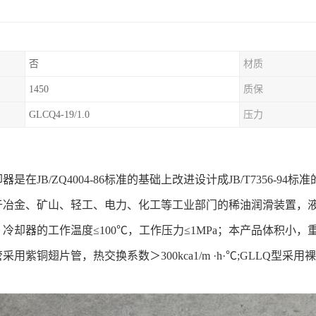
否
材质
1450
质保
GLCQ4-19/1.0
压力
：
是在JB/ZQ4004-86标准的基础上改进设计成JB/T7356-94标
于冶金、矿山、轻工、电力、化工等工业部门的稀油润滑装置，
冷却器的工作温度≤100℃，工作压力≤1MPa；本产品体积小，
用紫铜翅片管，热交换系数＞300kca1/m ·h·℃;GLLQ型采用裸（