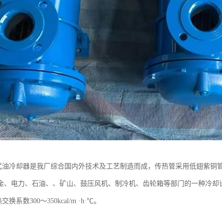
管式油冷却器是我厂综合国内外技术及工艺制造而成，传热管采用低翅紫铜管
金、电力、石油、、矿山、鼓压风机、制冷机、齿轮箱等部门的一种冷却设
热交换系数300～350kcal/m ·h·℃。