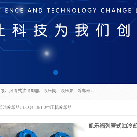
无锡凯乐福智能科技有限公司主营产品：打包机油泵、风冷式油冷却器、液压阀、液压泵、冷却器、过滤器及气动元器件。公司主导生产齿轮泵、齿轮马达、液压阀等产品。共计100多个系列、3000余种规格。覆盖了液压系统的动力元件、控制元件和执行元件，具备较强的成套供货、服务能力。
油冷却器GLCQ4-19/1.0空压机冷却器
凯乐福列管式油冷却器G