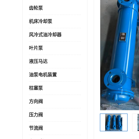
齿轮泵
机床冷却泵
风冷式油冷却器
叶片泵
液压马达
油泵电机装置
柱塞泵
方向阀
压力阀
节流阀