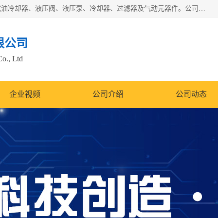
无锡凯乐福智能科技有限公司主营产品：打包机油泵、风冷式油冷却器、液压阀、液压泵、冷却器、过滤器及气动元器件。公司主导生产齿轮泵、齿轮马达、液压阀等产品。共计100多个系列、3000余种规格。覆盖了液压系统的动力元件、控制元件和执行元件，具备较强的成套供货、服务能力。
限公司
Co., Ltd
企业视频
公司介绍
公司动态