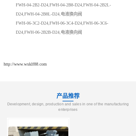
FWH-04-2B2-D24,FWH-04-2B8-D24,FWH-04-2B2L-
D24,FWH-04-2B8L-D24,电液换向阀
FWH-06-3C2-D24,FWH-06-3C4-D24,FWH-06-3C6-
D24,FWH-06-2B2B-D24,电液换向阀
http://www.wxklf88.com
产品推荐
Development, design, production and sales in one of the manufacturing
enterprises