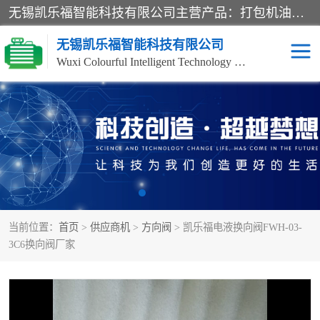
无锡凯乐福智能科技有限公司主营产品：打包机油泵、风冷式油冷却器、液压阀、液压泵、冷却器、过滤器及气动元器件。公司主导生产齿轮泵、齿轮马达、液压阀等产品。共计100多个系列、3000余种规格。覆盖了液压系统的动力元件、控制元件和执行元件，具备较强的成套供货、服务能力。
无锡凯乐福智能科技有限公司
Wuxi Colourful Intelligent Technology Co., Ltd
齿轮泵
机床冷却泵
风冷式油冷却器
叶片泵
液压马达
油泵电机装置
当前位置：
首页
>
供应商机
>
方向阀
> 凯乐福电液换向阀FWH-03-
柱塞泵
方向阀
3C6换向阀厂家
压力阀
节流阀
高压球阀
电机