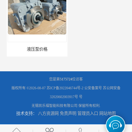
液压泵价格
液压泵
您是第
5175724
位访客
版权所有 ©2026-08-07
苏ICP备2022046744号-2
公安备案号 苏公网安备
32020602003917号 号
无锡凯乐福智能科技有限公司
保留所有权利.
技术支持：
八方资源网
免责声明
管理员入口
网站地图
柱塞泵价格
液压泵报价