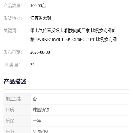
产品数量：
100.00台
发货地址：
江苏省无锡
关键词：
带电气位置反馈,比例换向阀厂家,比例换向阀价
格,4WRKE16W8-125P-3X/6EG24ET,比例换向阀
发布日期：
2026-08-08
阅 读 量：
32
产品描述
加工定制
否
材质
球墨铸铁
质保
一年
压力
31.5MPA