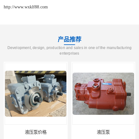
http://www.wxklf88.com
产品推荐
Development, design, production and sales in one of the manufacturing
enterprises
液压泵
柱塞泵价格