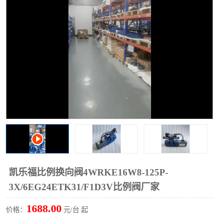
过滤器
列管式油冷却器
凯乐福比例换向阀4WRKE16W8-125P-
3X/6EG24ETK31/F1D3V比例阀厂家
1688.00
价格：
元/台 起