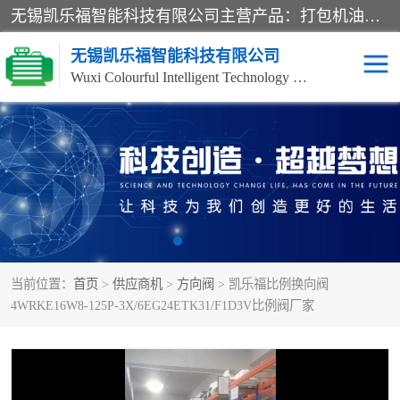
无锡凯乐福智能科技有限公司主营产品：打包机油泵、风冷式油冷却器、液压阀、液压泵、冷却器、过滤器及气动元器件。公司主导生产齿轮泵、齿轮马达、液压阀等产品。共计100多个系列、3000余种规格。覆盖了液压系统的动力元件、控制元件和执行元件，具备较强的成套供货、服务能力。
无锡凯乐福智能科技有限公司
Wuxi Colourful Intelligent Technology Co., Ltd
齿轮泵
机床冷却泵
风冷式油冷却器
叶片泵
液压马达
油泵电机装置
当前位置：
首页
>
供应商机
>
方向阀
> 凯乐福比例换向阀
柱塞泵
方向阀
4WRKE16W8-125P-3X/6EG24ETK31/F1D3V比例阀厂家
压力阀
节流阀
高压球阀
电机