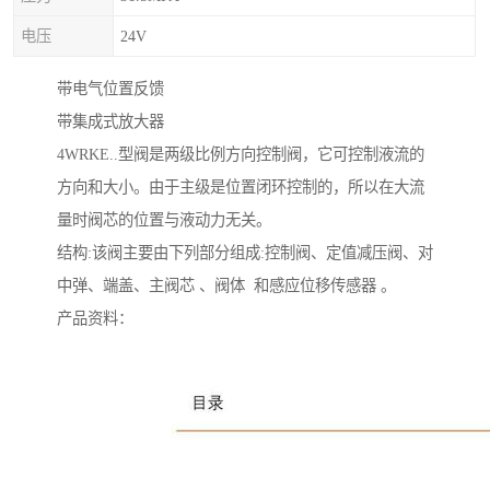
电压
24V
带电气位置反馈
带集成式放大器
4WRKE..型阀是两级比例方向控制阀，它可控制液流的
方向和大小。由于主级是位置闭环控制的，所以在大流
量时阀芯的位置与液动力无关。
结构:该阀主要由下列部分组成:控制阀、定值减压阀、对
中弹、端盖、主阀芯 、阀体 和感应位移传感器 。
产品资料：