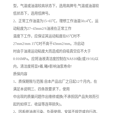
型，气温或油温较高状态下，选用高牌号
;
气温或油温较
低状态下，选用低牌号。
2
、正常工作油温为
15~65
℃，理想工作油温
50
±
4
℃，运
动粘度为
27~43mm2/S
油液在正常工作
温度下工作，应保证其运动粘度在
65
℃时不
27mm2/mm.15
℃时不高干
43mm2/mm
。冷启动
时由于油液运动粘度大而造成的自吸真空应不大于
0.016MPa
。应将油液清洁度控制在
NAS10
级
(
或
19/16)
以
内，清洁度将显#着,曦#影响油泵寿命
!
质保内容
1
、质保期限与范围
:
自本产品出厂之日起
12
个月内，在
满足本说明三、四条款要求下，使用
中出现的质量问题作出维修或换
(
不承担因产品失效而引
起的如停工、收益等连带损失
)
。
2
、因系统油液污染、负荷使用、安装不规范或自行改、