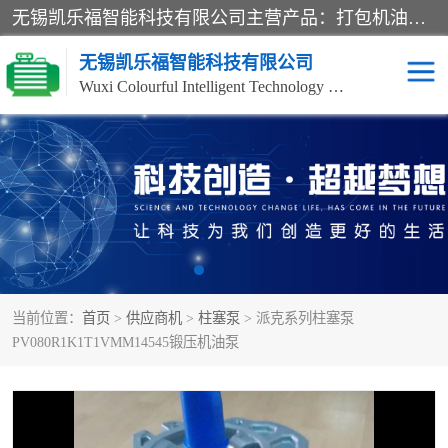
无锡凯乐福智能科技有限公司主营产品：打包机油泵、风冷式油冷却器、液压阀、液压泵、冷却器、过滤器及气动元器件。公司主导生产齿轮泵、齿轮马达、液压阀等产品。共计100多个系列、3000余种规格。覆盖了液压系统的动力元件、控制元件和执行元件，具备较强的成套供货、服务能力。
无锡凯乐福智能科技有限公司
Wuxi Colourful Intelligent Technology Co., Ltd
齿轮泵
机床冷却泵
风冷式油冷却器
叶片泵
液压马达
油泵电机装置
当前位置：
首页
>
供应商机
>
柱塞泵
> 派克系列柱塞泵
柱塞泵
方向阀
PV080R1K1T1VMM14545锻压机油泵
压力阀
节流阀
高压球阀
电机