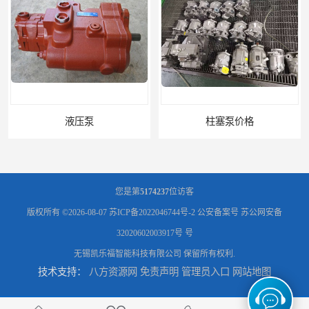
液压泵
柱塞泵价格
您是第
5174237
位访客
版权所有 ©2026-08-07
苏ICP备2022046744号-2
公安备案号 苏公网安备
32020602003917号 号
无锡凯乐福智能科技有限公司
保留所有权利.
技术支持：
八方资源网
免责声明
管理员入口
网站地图
液压泵报价
液压泵价格