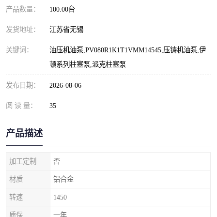
产品数量：
100.00台
发货地址：
江苏省无锡
关键词：
油压机油泵,PV080R1K1T1VMM14545,压铸机油泵,伊
顿系列柱塞泵,派克柱塞泵
发布日期：
2026-08-06
阅 读 量：
35
产品描述
加工定制
否
材质
铝合金
转速
1450
质保
一年