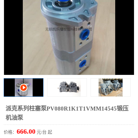
过滤器
列管式油冷却器
派克系列柱塞泵PV080R1K1T1VMM14545锻压
机油泵
666.00
价格：
元/台 起