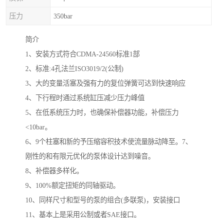
压力
350bar
简介
1、安装方式符合CDMA-24560标准1部
2、标准:4孔法兰ISO3019/2(公制)
3、大的变量活塞及强有力的复位弹簧可达到快速响应
4、下行程时通过系统缸压减少压力峰值
5、在低系统压力时，也确保补偿器功能，补偿压力
<10bar。
6、9个柱塞和新的予压缩容积技术使流量脉动降至。7、
刚性的和有限元优化的泵体设计达到噪音。
8、补偿器多样化。
9、100%额定扭矩的同轴驱动。
10、同样尺寸和型号的泵的组合(多联泵)，安装接口
11、基本上是采用公制或者SAE接口。