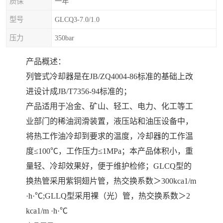
质保
一年
型号
GLCQ3-7.0/1.0
压力
350bar
产品概述：
列管式冷却器是在JB/ZQ4004-86标准的基础上改
进设计成JB/T7356-94标准的；
产品适用于冶金、矿山、轻工、电力、化工等工
业部门的稀油润滑装置，液压站和油压设备中，
将热工作油冷却到要求的温度，冷却器的工作温
度≤100℃，工作压力≤1MPa；本产品体积小，重
量轻、冷却效果好，便于维护检修；GLCQ型的
换热管采用紫铜翅片管，热交换系数＞300kca1/m
·h·℃;GLLQ型采用裸（光）管，热交换系数＞2
kca1/m ·h·℃