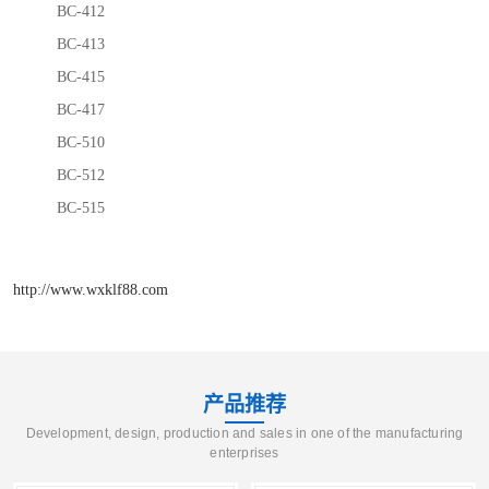
BC-412
BC-413
BC-415
BC-417
BC-510
BC-512
BC-515
http://www.wxklf88.com
产品推荐
Development, design, production and sales in one of the manufacturing
enterprises