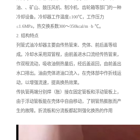
油、、矿山、鼓压风机、制冷机、齿轮箱等部门的一种
冷却设备。冷却器工作温度≤100℃，工作压力
≤1.6MPa，热交换系数300～350kcal/m ·h·℃。
2. 结构特点
列管式油冷却器
主要由传热管束、壳体、前后盖等组
成。冷却水采用双管程，由前盖进水口流经传热管束，
作双程流动，吸收油侧热量后，经后盖返回，由前盖出
水口排出。油由壳体进油口流入，在壳体部中作折线运
动，以增强流速，提高换热效果。
传执管两端分别焊（胀）接在固定管板和浮动管板上，
由于浮动管板能在壳体中自由移动，了铜管热膨胀而产
生的故障。折流板和分流板都起到强化换热的作用