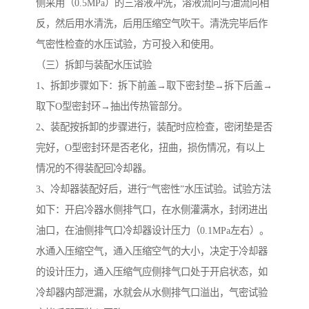
侧采用（0.5MPa）的三溶液冲洗，溶液流向与油流向相
反，然后用水清洗，后用压缩空气吹干。清洗完毕后作
气密性检查的水压试验，方可投入和使用。
（三）拆卸与装配水压试验
1、拆卸步骤如下：拆下前盖→取下密封垫→拆下后盖→
取下O型密封环→抽出传热管部分。
2、装配按拆卸的步骤进行，装配时应检查，密闭垫是否
完好，O型密封环是否老化，扭曲，损伤情况，有以上
情况的不得装配回冷却器。
3、冷却器装配好后，进行“气密性”水压试验。试验方法
如下：开启冷器水侧排气口，在水侧灌满水，封闭进出
油口，在油侧排气口冷却器设计压力（0.1MPa左右）。
水通入压缩空气，通入压缩空气的大小，决定于冷却器
的设计压力，通入压缩气应侧排气口处于开启状态，如
冷却器内部泄漏，水就会从水侧排气口溢出，气密试验