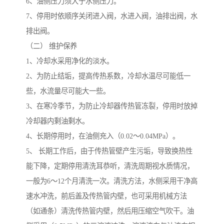
6、油侧压力须大于水侧压力。
7、停用时依顺序关闭进入阀，水进入阀，油排出阀，水
排出阀。
（二） 维护保养
1、冷却水采用净化的淡水。
2、为防止结垢，提高传热系数，冷却水温尽可能低一
些，水流量尽可能大一些。
3、在寒冷季节，为防止冷却器传热管冻裂，停用时放掉
冷却器内剩油剩水。
4、长期停用时，在油侧充入（0.02～0.04MPa）。
5、 长期工作后，由于传热管壁产生污垢，导致换热性
能下降，定期停用清洗耳恭听，清洗周期视水质情况，
一般为6～12个月清洗一次。清洗方法，水侧采用干净高
速水冲洗，前后盖及传热管内壁，也可采用机械方法
（如通条）清洗传热管内壁，然后用压缩空气吹干。油