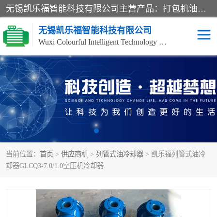
无锡凯乐福智能科技有限公司主营产品：打包机油泵、风冷式油冷却器、液压阀、液压泵、冷却器、过滤器及气动元器件。公司主导生产齿轮泵、齿轮马达、液压阀等产品。共计100多个系列、3000余种规格。覆盖了液压系统的动力元件、控制元件和执行元件，具备较强的成套供货、服务能力。
无锡凯乐福智能科技有限公司
Wuxi Colourful Intelligent Technology Co., Ltd
齿轮泵
机床冷却泵
风冷式油冷却器
叶片泵
液压马达
油泵电机装置
当前位置：
首页
>
供应商机
>
列管式油冷却器
> 凯乐福列管式油冷
柱塞泵
方向阀
却器GLCQ3-7.0/1.0空压机冷却器
压力阀
节流阀
高压球阀
电机