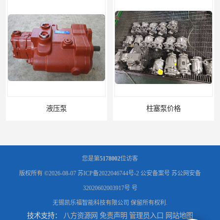
液压泵
柱塞泵价格
您是第
5178002
位访客
版权所有 ©2026-08-07
苏ICP备2022046744号-2
公安备案号 苏公网安备
32020602003917号 号
无锡凯乐福智能科技有限公司
保留所有权利.
技术支持：
八方资源网
免责声明
管理员入口
网站地图