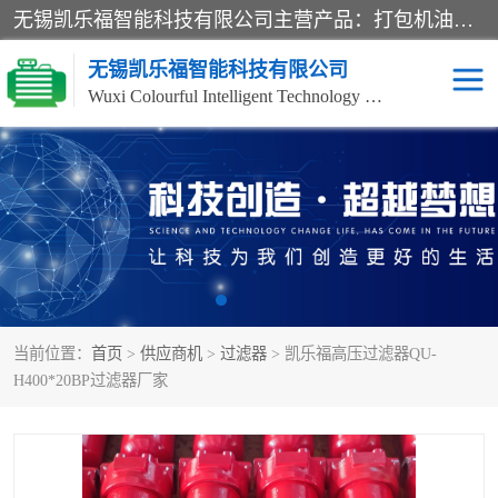
无锡凯乐福智能科技有限公司主营产品：打包机油泵、风冷式油冷却器、液压阀、液压泵、冷却器、过滤器及气动元器件。公司主导生产齿轮泵、齿轮马达、液压阀等产品。共计100多个系列、3000余种规格。覆盖了液压系统的动力元件、控制元件和执行元件，具备较强的成套供货、服务能力。
无锡凯乐福智能科技有限公司
Wuxi Colourful Intelligent Technology Co., Ltd
齿轮泵
机床冷却泵
风冷式油冷却器
叶片泵
液压马达
油泵电机装置
当前位置：
首页
>
供应商机
>
过滤器
> 凯乐福高压过滤器QU-
柱塞泵
方向阀
H400*20BP过滤器厂家
压力阀
节流阀
高压球阀
电机