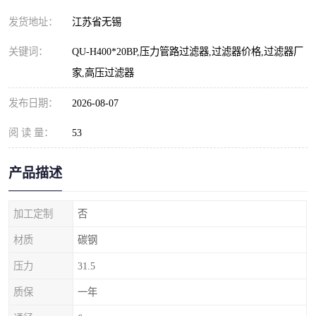
发货地址：
江苏省无锡
关键词：
QU-H400*20BP,压力管路过滤器,过滤器价格,过滤器厂
家,高压过滤器
发布日期：
2026-08-07
阅 读 量：
53
产品描述
加工定制
否
材质
碳钢
压力
31.5
质保
一年