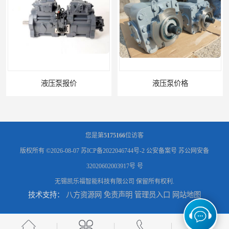
液压泵价格
液压泵
您是第
5175166
位访客
版权所有 ©2026-08-07
苏ICP备2022046744号-2
公安备案号 苏公网安备
32020602003917号 号
无锡凯乐福智能科技有限公司
保留所有权利.
技术支持：
八方资源网
免责声明
管理员入口
网站地图
柱塞泵价格
液压泵报价