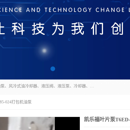
无锡凯乐福智能科技有限公司主营产品：打包机油泵、风冷式油冷却器、液压阀、液压泵、冷却器、过滤器及气动元器件。公司主导生产齿轮泵、齿轮马达、液压阀等产品。共计100多个系列、3000余种规格。覆盖了液压系统的动力元件、控制元件和执行元件，具备较强的成套供货、服务能力。
85-024打包机油泵
凯乐福叶片泵T6ED-