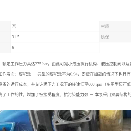
否
材质
31.5
质保
6
：额定工作压力高达275 bar，由此可减小液压执行机构、液压控制阀
工作寿命；容积效 － 典型的容积效率为0.94，即使在加载的情况下也
备的运行成本，并允许满压力工况下的转速低至600 rpm（车用型泵可低至4
高了工作的性，增加了被接受程度。抗污染能力强 － 本泵采用双唇结构