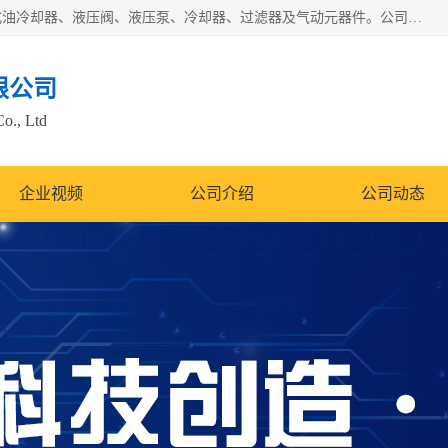
无锡凯乐福智能科技有限公司主营产品：打包机油泵、风冷式油冷却器、液压阀、液压泵、冷却器、过滤器及气动元器件。公司主导生产齿轮泵、齿轮马达、液压阀等产品。共计100多个系列、3000余种规格。覆盖了液压系统的动力元件、控制元件和执行元件，具备较强的成套供货、服务能力。
限公司
Co., Ltd
企业视频
公司介绍
公司动态