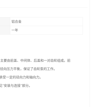
铝合金
一年
结构，主要由前盖、中间体、后盖和一对齿轮组成。前
和径向压力平衡，保证了齿轮泵的工作。
承受一定的径向力和轴向力。
见“安装与连接”部分。