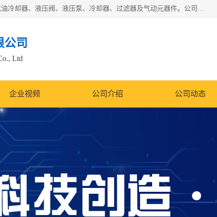
无锡凯乐福智能科技有限公司主营产品：打包机油泵、风冷式油冷却器、液压阀、液压泵、冷却器、过滤器及气动元器件。公司主导生产齿轮泵、齿轮马达、液压阀等产品。共计100多个系列、3000余种规格。覆盖了液压系统的动力元件、控制元件和执行元件，具备较强的成套供货、服务能力。
限公司
Co., Ltd
企业视频
公司介绍
公司动态