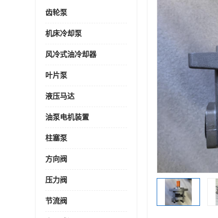
齿轮泵
机床冷却泵
风冷式油冷却器
叶片泵
液压马达
油泵电机装置
柱塞泵
方向阀
压力阀
节流阀