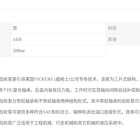
否
材质
1450
质保
200bar
压齿轮泵是引进美国VICKERS (威格士)公司专有技术，该泵为三片式
两个DU复合轴承。后盖内装有压力板，工作时可实现轴向间隙自动补偿
压齿轮泵分带前轴承和不带前轴承两种结构形式。其中带前轴承的齿轮泵可
压齿轮泵可提供多种符合SAE和的法兰、轴伸和进出油口连接形式，具体可
压齿轮泵广泛适用于工程机械、行走机械和其它机械的液压系统中。