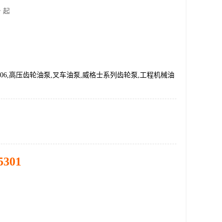
 起
6-12-06,高压齿轮油泵,叉车油泵,威格士系列齿轮泵,工程机械油
5301