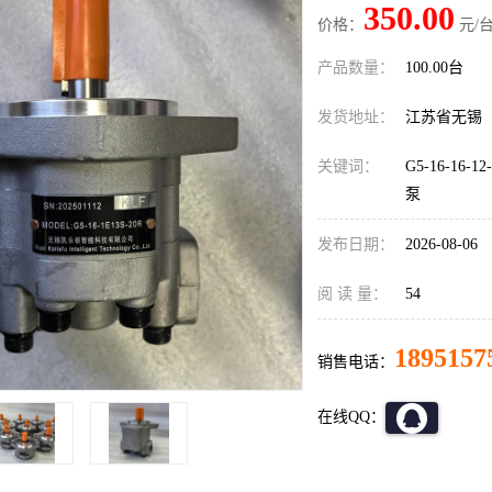
350.00
价格：
元/台
产品数量：
100.00台
发货地址：
江苏省无锡
关键词：
G5-16-1
泵
发布日期：
2026-08-06
阅 读 量：
54
1895157
销售电话：
在线QQ：