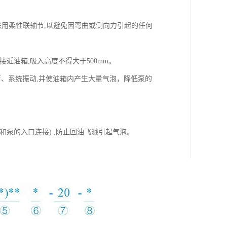
量采用柔性联轴节,以避免因弯曲或侧向力引起的任何
近油箱,吸入高度不得大于500mm。
声、系统振动,并使油箱内产生大量气泡，降低泵的
泵的入口连接) ,防止回油飞溅引起气泡。