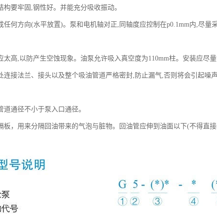
结构要牢固,钢性好。并能充分吸收振动。
成任何方向(水平放置)。泵和电机轴对正,同轴度应控制在p0.1mm内,尽
应太高,以防产生空蚀现象。油泵允许吸入真空度为110mm柱。安装应尽量接
处连接法兰、接头以及整个吸油管道严格密封,防止漏气,否则将会引起噪
管道通径不小于泵入口通径。
隔板，用来分隔回油带来的气泡与脏物。回油管应伸到油面以下(不得直接和