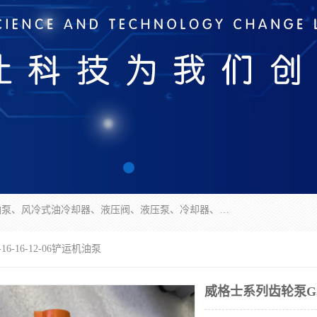
无锡凯乐福智能科技有限公司主营产品：打包机油泵、风冷式油冷却器、液压阀、液压泵、冷却器、过滤器及气动元器件。公司主导生产齿轮泵、齿轮马达、液压阀等产品。共计100多个系列、3000余种规格。覆盖了液压系统的动力元件、控制元件和执行元件，具备较强的成套供货、服务能力。
6-16-12-06铲运机油泵
威格士系列齿轮泵G5-1