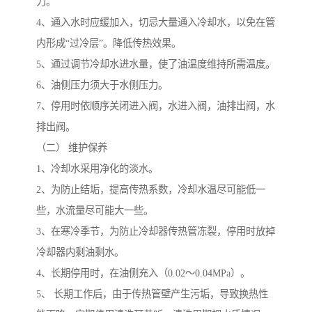
力。
4、通入水时应缓加入，切忌大量通入冷却水，以免在管
内形成“过冷层”。降低传热效果。
5、通过调节冷却水进水量，使了油温度维持所需温度。
6、油侧压力须大于水侧压力。
7、停用时依顺序关闭进入阀，水进入阀，油排出阀，水
排出阀。
（二） 维护保养
1、冷却水采用净化的淡水。
2、为防止结垢，提高传热系数，冷却水温尽可能低一
些，水流量尽可能大一些。
3、在寒冷季节，为防止冷却器传热管冻裂，停用时放掉
冷却器内剩油剩水。
4、长期停用时，在油侧充入（0.02～0.04MPa）。
5、 长期工作后，由于传热管壁产生污垢，导致换热性