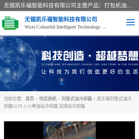
无锡凯乐福智能科技有限公司主营产品：打包机油泵、风冷式油冷却器、液压阀、液压泵、冷却器、过滤器及气动元器件。公司主导生产齿轮泵、齿轮马达、液压阀等产品。共计100多个系列、3000余种规格。覆盖了液压系统的动力元件、控制元件和执行元件，具备较强的成套供货、服务能力。
无锡凯乐福智能科技有限公司
Wuxi Colourful Intelligent Technology Co., Ltd
齿轮泵
机床冷却泵
风冷式油冷却器
叶片泵
液压马达
油泵电机装置
当前位置：
首页
>
供应商机
>
列管式油冷却器
> 凯乐福列管式油冷
柱塞泵
方向阀
却器GLPL1-51稀油站冷却器 润滑站冷却器
压力阀
节流阀
高压球阀
电机