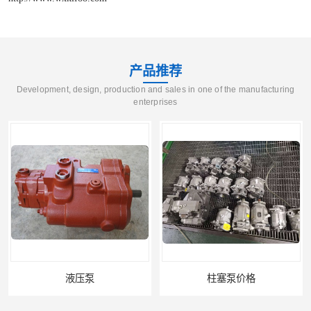
产品推荐
Development, design, production and sales in one of the manufacturing
enterprises
液压泵
柱塞泵价格