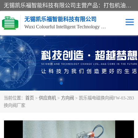
无锡凯乐福智能科技有限公司主营产品：打包机油泵、风冷式油冷却器、液压阀、液压泵、冷却器、过滤器及气动元器件。公司主导生产齿轮泵、齿轮马达、液压阀等产品。共计100多个系列、3000余种规格。覆盖了液压系统的动力元件、控制元件和执行元件，具备较强的成套供货、服务能力。
无锡凯乐福智能科技有限公司
Wuxi Colourful Intelligent Technology Co., Ltd
齿轮泵
机床冷却泵
风冷式油冷却器
叶片泵
液压马达
油泵电机装置
当前位置：
首页
>
供应商机
>
方向阀
> 凯乐福电磁换向阀FW-03-2B3
柱塞泵
方向阀
换向阀厂家
压力阀
节流阀
高压球阀
电机